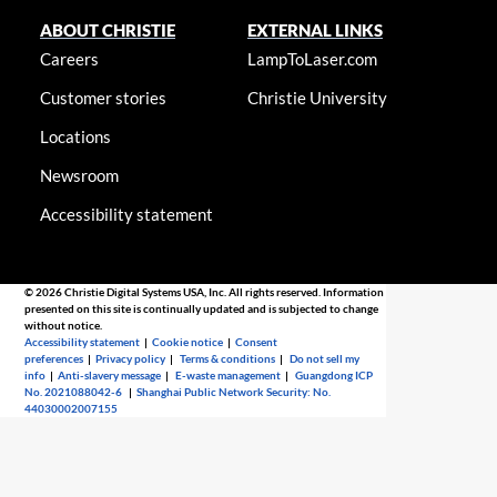
ABOUT CHRISTIE
EXTERNAL LINKS
Careers
LampToLaser.com
Customer stories
Christie University
Locations
Newsroom
Accessibility statement
© 2026 Christie Digital Systems USA, Inc. All rights reserved. Information
presented on this site is continually updated and is subjected to change
without notice.
Accessibility statement
|
Cookie notice
|
Consent
preferences
|
Privacy policy
|
Terms & conditions
|
Do not sell my
info
|
Anti-slavery message
|
E-waste management
|
Guangdong ICP
No. 2021088042-6
|
Shanghai Public Network Security: No.
44030002007155