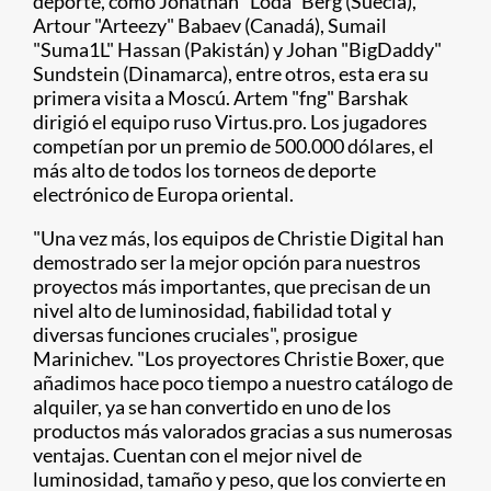
deporte, como Jonathan "Loda" Berg (Suecia),
Artour "Arteezy" Babaev (Canadá), Sumail
"Suma1L" Hassan (Pakistán) y Johan "BigDaddy"
Sundstein (Dinamarca), entre otros, esta era su
primera visita a Moscú. Artem "fng" Barshak
dirigió el equipo ruso Virtus.pro. Los jugadores
competían por un premio de 500.000 dólares, el
más alto de todos los torneos de deporte
electrónico de Europa oriental.
"Una vez más, los equipos de Christie Digital han
demostrado ser la mejor opción para nuestros
proyectos más importantes, que precisan de un
nivel alto de luminosidad, fiabilidad total y
diversas funciones cruciales", prosigue
Marinichev. "Los proyectores Christie Boxer, que
añadimos hace poco tiempo a nuestro catálogo de
alquiler, ya se han convertido en uno de los
productos más valorados gracias a sus numerosas
ventajas. Cuentan con el mejor nivel de
luminosidad, tamaño y peso, que los convierte en