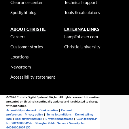
Clearance center
Technical support
Spotlight blog
Tools & calculators
ABOUT CHRISTIE
EXTERNAL LINKS
Careers
LampToLaser.com
Customer stories
Christie University
Locations
Newsroom
Accessibility statement
© 2026 Christie Digital Systems USA, Inc. All rights reserved. Information
presented on this site is continually updated and is subjected to change
without notice.
Accessibility statement
|
Cookie notice
|
Consent
preferences
|
Privacy policy
|
Terms & conditions
|
Do not sell my
info
|
Anti-slavery message
|
E-waste management
|
Guangdong ICP
No. 2021088042-6
|
Shanghai Public Network Security: No.
44030002007155