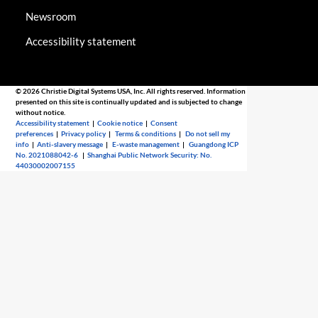
Newsroom
Accessibility statement
© 2026 Christie Digital Systems USA, Inc. All rights reserved. Information
presented on this site is continually updated and is subjected to change
without notice.
Accessibility statement
|
Cookie notice
|
Consent
preferences
|
Privacy policy
|
Terms & conditions
|
Do not sell my
info
|
Anti-slavery message
|
E-waste management
|
Guangdong ICP
No. 2021088042-6
|
Shanghai Public Network Security: No.
44030002007155