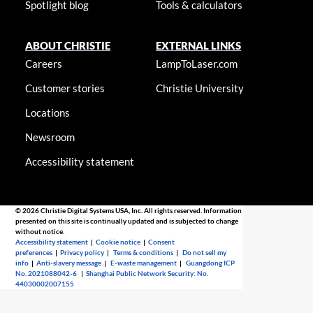
Spotlight blog
Tools & calculators
ABOUT CHRISTIE
EXTERNAL LINKS
Careers
LampToLaser.com
Customer stories
Christie University
Locations
Newsroom
Accessibility statement
© 2026 Christie Digital Systems USA, Inc. All rights reserved. Information
presented on this site is continually updated and is subjected to change
without notice.
Accessibility statement
|
Cookie notice
|
Consent
preferences
|
Privacy policy
|
Terms & conditions
|
Do not sell my
info
|
Anti-slavery message
|
E-waste management
|
Guangdong ICP
No. 2021088042-6
|
Shanghai Public Network Security: No.
44030002007155