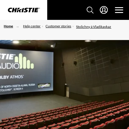
Home
Help center
Customer stories
Stolichny à Vladikavkaz