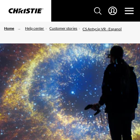
Home
Help center
Customer stories
CS Antycip VR - Espanol