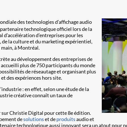
 mondiale des technologies d’affichage audio
 partenaire technologique officiel lors de la
l d’accélération d’entreprises pour les
 de la culture et du marketing expérientiel,
a main, à Montréal.
crète au développement des entreprises de
accueilli plus de 750 participants du monde
possibilités de réseautage et organisant plus
 et des expériences hors site.
industrie : en effet, selon une étude de la
strie créative connaît un taux de
ur Christie Digital pour cette 8e édition.
oppement de
solutions
et de
produits
audio et
rtenaire technologique aussi innovant sera un atout pour n