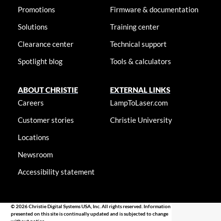
Promotions
Firmware & documentation
Solutions
Training center
Clearance center
Technical support
Spotlight blog
Tools & calculators
ABOUT CHRISTIE
EXTERNAL LINKS
Careers
LampToLaser.com
Customer stories
Christie University
Locations
Newsroom
Accessibility statement
© 2026 Christie Digital Systems USA, Inc. All rights reserved. Information
presented on this site is continually updated and is subjected to change
without notice.