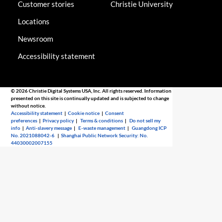
Customer stories
Christie University
Locations
Newsroom
Accessibility statement
© 2026 Christie Digital Systems USA, Inc. All rights reserved. Information
presented on this site is continually updated and is subjected to change
without notice.
Accessibility statement
|
Cookie notice
|
Consent
preferences
|
Privacy policy
|
Terms & conditions
|
Do not sell my
info
|
Anti-slavery message
|
E-waste management
|
Guangdong ICP
No. 2021088042-6
|
Shanghai Public Network Security: No.
44030002007155