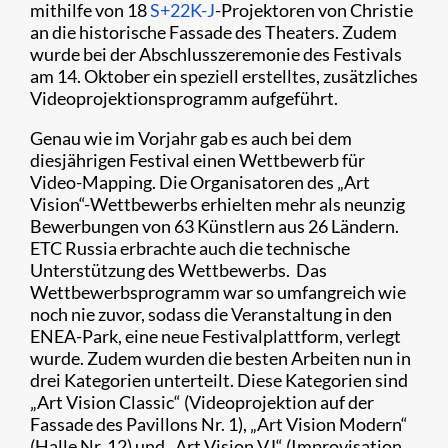
mithilfe von 18
S+22K-J
-Projektoren von Christie
an die historische Fassade des Theaters. Zudem
wurde bei der Abschlusszeremonie des Festivals
am 14. Oktober ein speziell erstelltes, zusätzliches
Videoprojektionsprogramm aufgeführt.
Genau wie im Vorjahr gab es auch bei dem
diesjährigen Festival einen Wettbewerb für
Video-Mapping. Die Organisatoren des „Art
Vision“-Wettbewerbs erhielten mehr als neunzig
Bewerbungen von 63 Künstlern aus 26 Ländern.
ETC Russia erbrachte auch die technische
Unterstützung des Wettbewerbs. Das
Wettbewerbsprogramm war so umfangreich wie
noch nie zuvor, sodass die Veranstaltung in den
ENEA-Park, eine neue Festivalplattform, verlegt
wurde. Zudem wurden die besten Arbeiten nun in
drei Kategorien unterteilt. Diese Kategorien sind
„Art Vision Classic“ (Videoprojektion auf der
Fassade des Pavillons Nr. 1), „Art Vision Modern“
(Halle Nr. 12) und „Art Vision VJ“ (Improvisation