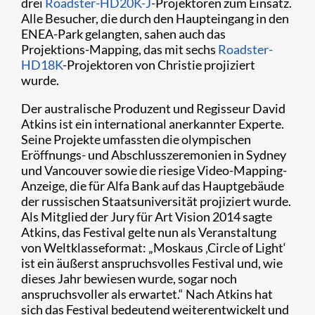
drei
Roadster-HD20K-J
-Projektoren zum Einsatz.
Alle Besucher, die durch den Haupteingang in den
ENEA-Park gelangten, sahen auch das
Projektions-Mapping, das mit sechs
Roadster-
HD18K
-Projektoren von Christie projiziert
wurde.
Der australische Produzent und Regisseur David
Atkins ist ein international anerkannter Experte.
Seine Projekte umfassten die olympischen
Eröffnungs- und Abschlusszeremonien in Sydney
und Vancouver sowie die riesige Video-Mapping-
Anzeige, die für Alfa Bank auf das Hauptgebäude
der russischen Staatsuniversität projiziert wurde.
Als Mitglied der Jury für Art Vision 2014 sagte
Atkins, das Festival gelte nun als Veranstaltung
von Weltklasseformat: „Moskaus ‚Circle of Light‘
ist ein äußerst anspruchsvolles Festival und, wie
dieses Jahr bewiesen wurde, sogar noch
anspruchsvoller als erwartet.“ Nach Atkins hat
sich das Festival bedeutend weiterentwickelt und