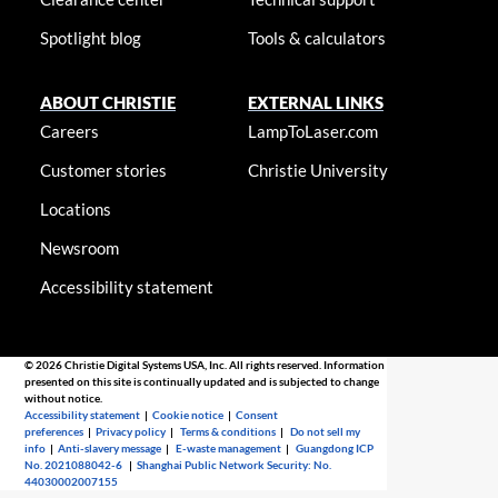
Spotlight blog
Tools & calculators
ABOUT CHRISTIE
EXTERNAL LINKS
Careers
LampToLaser.com
Customer stories
Christie University
Locations
Newsroom
Accessibility statement
© 2026 Christie Digital Systems USA, Inc. All rights reserved. Information
presented on this site is continually updated and is subjected to change
without notice.
Accessibility statement
|
Cookie notice
|
Consent
preferences
|
Privacy policy
|
Terms & conditions
|
Do not sell my
info
|
Anti-slavery message
|
E-waste management
|
Guangdong ICP
No. 2021088042-6
|
Shanghai Public Network Security: No.
44030002007155