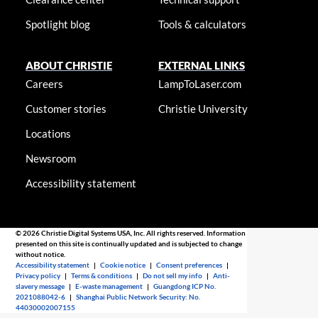
Spotlight blog
Tools & calculators
ABOUT CHRISTIE
EXTERNAL LINKS
Careers
LampToLaser.com
Customer stories
Christie University
Locations
Newsroom
Accessibility statement
© 2026 Christie Digital Systems USA, Inc. All rights reserved. Information
presented on this site is continually updated and is subjected to change
without notice.
Accessibility statement
|
Cookie notice
|
Consent preferences
|
Privacy policy
|
Terms & conditions
|
Do not sell my info
|
Anti-
slavery message
|
E-waste management
|
Guangdong ICP No.
2021088042-6
|
Shanghai Public Network Security: No.
44030002007155