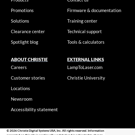
Promotions
Firmware & documentation
Solutions
Training center
Clearance center
Technical support
Spotlight blog
Tools & calculators
ABOUT CHRISTIE
EXTERNAL LINKS
Careers
LampToLaser.com
Customer stories
Christie University
Locations
Newsroom
Accessibility statement
© 2026 Christie Digital Systems USA, Inc. All rights reserved. Information
presented on this site is continually updated and is subjected to change