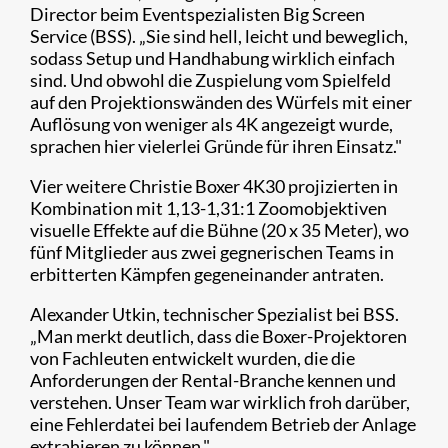
Director beim Eventspezialisten Big Screen
Service (BSS). „Sie sind hell, leicht und beweglich,
sodass Setup und Handhabung wirklich einfach
sind. Und obwohl die Zuspielung vom Spielfeld
auf den Projektionswänden des Würfels mit einer
Auflösung von weniger als 4K angezeigt wurde,
sprachen hier vielerlei Gründe für ihren Einsatz."
Vier weitere Christie Boxer 4K30 projizierten in
Kombination mit 1,13-1,31:1 Zoomobjektiven
visuelle Effekte auf die Bühne (20 x 35 Meter), wo
fünf Mitglieder aus zwei gegnerischen Teams in
erbitterten Kämpfen gegeneinander antraten.
Alexander Utkin, technischer Spezialist bei BSS.
„Man merkt deutlich, dass die Boxer-Projektoren
von Fachleuten entwickelt wurden, die die
Anforderungen der Rental-Branche kennen und
verstehen. Unser Team war wirklich froh darüber,
eine Fehlerdatei bei laufendem Betrieb der Anlage
extrahieren zu können."