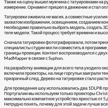
Также на сцену вышел мужчина с татуировками на р
измерение. Орнамент пришел в движение и стал опл
Татуировки оживила не магия, а совместные усили
захватом изображения, освещением, созданием конт
Необходимо правильно выбрать модель, создать 3D 
теле модели. Такой процесс требует времени и высо
Сначала татуировки фотографировали, потом преоб
специалисты студии могли совместить в программе 
границы проекции. Контент воспроизводился с двух
MadMapper в связке с Syphon.
На разработку анимации для всего тела уходило око
включили проекторы, на лице горгульи заиграли тен
призрачный след. Дерево на татуировке стало расти
Для проведения шоу использовались два 1DLP® п
Португалии мы используем только проекторы Christie
максимально компактное устройство яркостью от 5 
Нетрудно понять, почему для этой задачи лучше все