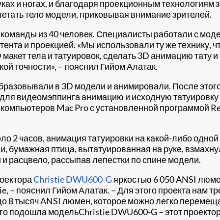
уках и ногах, и благодаря проекционным технологиям 
етать тело модели, приковывая внимание зрителей.
я команды из 40 человек. Специалисты работали с мо
ента и проекцией. «Мы использовали ту же технику, ч
макет тела и татуировок, сделать 3D анимацию тату 
кой точности», – пояснил Гийом Алатак.
разовывали в 3D модели и анимировали. После этого
для видеомэппинга анимацию и исходную татуировку и
 компьютеров Mac Pro с установленной программой Re
ло 2 часов, анимация татуировки на какой-либо одной 
и, бумажная птица, вытатуированная на руке, взмахну
 и расцвело, рассыпав лепестки по спине модели.
роектора
Christie DWU600-G
яркостью 6 050 ANSI люме
, – пояснил Гийом Алатак. – Для этого проекта нам т
до 8 тысяч ANSI люмен, которое можно легко перемеща
го подошла модельChristie DWU600-G – этот проектор в