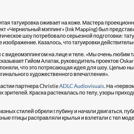
итая татуировка оживает на коже. Мастера проекцион
кт «Чернильный мэппинг» (Ink Mapping) был представ
стическое шоу потребовало серьезной подготовки: та
 изображение. Казалось, что татуировки действитель
 с видеомэппингом на лице и теле. «Мы очень любим 
сказывает Гийом Алатак, руководитель проектов Oskar
 поняли, что это потрясающая идея для шоу. Целью н
ригинального художественного впечатления».
астии партнера Christie
ADLC Audiovisuais
. На «перво
х зрителей. Краска растекалась по телу, узоры прихо
разных стилей обрели глубину и начали двигаться, пуб
ные птицы расправляли крылья и взлетали с тел моде