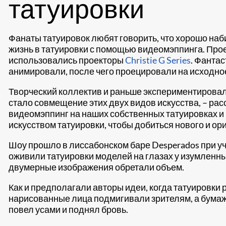
татуировки
Фанаты татуировок любят говорить, что хорошо наб
жизнь в татуировки с помощью видеомэппинга. Прое
использовались проекторы
Christie G Series
. Фанта
анимировали, после чего проецировали на исходное
Творческий коллектив и раньше экспериментировал
стало совмещение этих двух видов искусства, – рас
видеомэппинг на наших собственных татуировках и
искусством татуировки, чтобы добиться нового и о
Шоу прошло в лиссабонском баре Desperados при уч
оживили татуировки моделей на глазах у изумленны
двумерные изображения обретали объем.
Как и предполагали авторы идеи, когда татуировки 
нарисованные лица подмигивали зрителям, а бумаж
повел усами и поднял бровь.