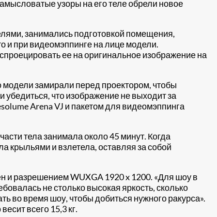
замысловатые узоры на его теле обрели новое
делями, занимались подготовкой помещения,
то и при видеомэппинге на лице модели.
и спроецировать ее на оригинальное изображение на
 модели замирали перед проектором, чтобы
 убедиться, что изображение не выходит за
solume Arena VJ и пакетом для видеомэппинга
части тела занимала около 45 минут. Когда
ла крыльями и взлетела, оставляя за собой
н и разрешением WUXGA 1920 x 1200. «Для шоу в
ребовалась не столько высокая яркость, сколько
ть во время шоу, чтобы добиться нужного ракурса».
есит всего 15,3 кг.