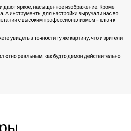
 и дают яркое, насыщенное изображение. Кроме
та. А инструменты для настройки выручали нас во
очетании с высоким профессионализмом – ключ к
е увидеть в точности ту же картину, что и зрители
олютно реальным, как будто демон действительно
ары