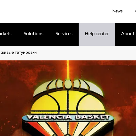
News
rkets
Solutions
Services
Help center
About
: живые татуировки