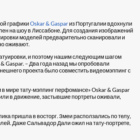
ной графики
Oskar & Gaspar
из Португалии вдохнули
лен на шоу в Лиссабоне. Для создания изображений
туировки моделей предварительно сканировали и
но оживают.
татуировки, и поэтому нашим следующим шагом
 & Gaspar. – Два года назад мы опробовали
ынешнего проекта было совместить видеомэппинг с
м в мире тату-мэппинг перфомансе» Oskar & Gaspar
дили в движение, застывшие портреты оживали,
лика пришла в восторг. Змеи расползались по телу,
лей. Даже Сальвадор Дали ожил на тату-портрете,