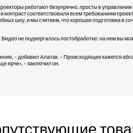
роекторы работают безупречно, просты в управлении
ть и контраст соответствовали всем требованиям проек
обных шоу, и мы считаем, что хорошая подготовка в с
идео не подвергалось постобработке: на нем вы может
ния, – добавил Алатак. – Происходящее кажется абс
е ярче», – заключил он.
путствующие тов