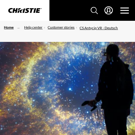
Home
Help center
Customer stories
CS Antycip VR - Deutsch