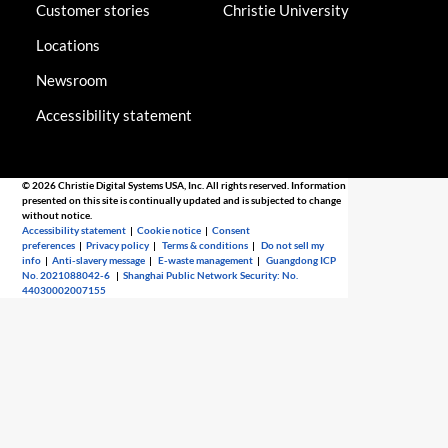
Customer stories
Christie University
Locations
Newsroom
Accessibility statement
© 2026 Christie Digital Systems USA, Inc. All rights reserved. Information
presented on this site is continually updated and is subjected to change
without notice.
Accessibility statement
|
Cookie notice
|
Consent
preferences
|
Privacy policy
|
Terms & conditions
|
Do not sell my
info
|
Anti-slavery message
|
E-waste management
|
Guangdong ICP
No. 2021088042-6
|
Shanghai Public Network Security: No.
44030002007155