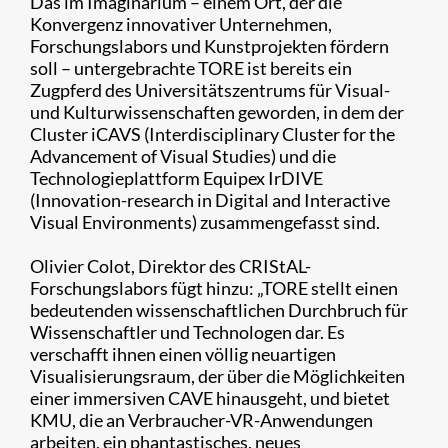
Das im Imaginarium – einem Ort, der die
Konvergenz innovativer Unternehmen,
Forschungslabors und Kunstprojekten fördern
soll – untergebrachte TORE ist bereits ein
Zugpferd des Universitätszentrums für Visual-
und Kulturwissenschaften geworden, in dem der
Cluster iCAVS (Interdisciplinary Cluster for the
Advancement of Visual Studies) und die
Technologieplattform Equipex IrDIVE
(Innovation-research in Digital and Interactive
Visual Environments) zusammengefasst sind.
Olivier Colot, Direktor des CRIStAL-
Forschungslabors fügt hinzu: „TORE stellt einen
bedeutenden wissenschaftlichen Durchbruch für
Wissenschaftler und Technologen dar. Es
verschafft ihnen einen völlig neuartigen
Visualisierungsraum, der über die Möglichkeiten
einer immersiven CAVE hinausgeht, und bietet
KMU, die an Verbraucher-VR-Anwendungen
arbeiten, ein phantastisches, neues