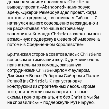
должное усилиям президента Christie по
выводу проекта «Abandoned» на мировую
арену. «Джерри Ремерс увидел проект, когда
тот только родился, – вспоминает Гибсон. – Я
наткнулся на него совершенно неожиданно и
не рассчитывал, что наша встреча ему
запомнится. Команда Christie оказала нам всю
возможную поддержку в Северной Америке, а
потом и в Соединенном Королевстве».
Британская сторона советовалась с Christie по
вопросам оптимизации шоу. Художники очень
признательны за помощь, оказанную
сотрудниками Christie Карлом Фаулером,
Джеймсом Белсо, Робертом Сэйером и Палом
Роппой (из Christie UK) при установке
конструкции из строительных лесов. «Кроме
того, они помогли нам начертить точные
схемы. Нужно признать, что без Christie мы бы
не справились», – подчеркнули Рут и Бруно.