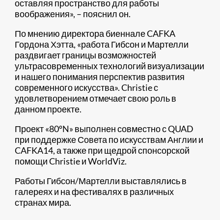
оставляя пространство для работы
воображения», – пояснил он.
По мнению директора биеннале CAFKA
Гордона Хэтта, «работа Гибсон и Мартелли
раздвигает границы возможностей
ультрасовременных технологий визуализации
и нашего понимания перспектив развития
современного искусства». Christie с
удовлетворением отмечает свою роль в
данном проекте.
Проект «80ºN» выполнен совместно с QUAD
при поддержке Совета по искусствам Англии и
CAFKA14, а также при щедрой спонсорской
помощи Christie и WorldViz.
Работы Гибсон/Мартелли выставлялись в
галереях и на фестивалях в различных
странах мира.