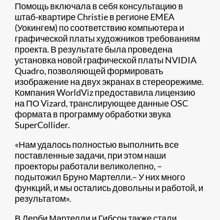
Помощь включала в себя консультацию в
штаб-квартире Christie в регионе EMEA
(Уокингем) по соответствию компьютера и
графической платы художников требованиям
проекта. В результате была проведена
установка новой графической платы NVIDIA
Quadro, позволяющей формировать
изображение на двух экранах в стереорежиме.
Компания WorldViz предоставила лицензию
на ПО Vizard, транслирующее данные OSC
формата в программу обработки звука
SuperCollider.
«Нам удалось полностью выполнить все
поставленные задачи, при этом наши
проекторы работали великолепно, –
подытожил Бруно Мартелли.– У них много
функций, и мы остались довольны и работой, и
результатом».
В Дерби Мартелли и Гибсон также стали