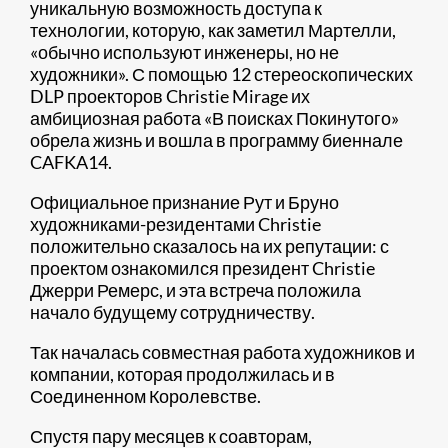
уникальную возможность доступа к
технологии, которую, как заметил Мартелли,
«обычно используют инженеры, но не
художники». С помощью 12 стереоскопических
DLP проекторов Christie Mirage их
амбициозная работа «В поисках Покинутого»
обрела жизнь и вошла в программу биеннале
CAFKA14.
Официальное признание Рут и Бруно
художниками-резидентами Christie
положительно сказалось на их репутации: с
проектом ознакомился президент Christie
Джерри Ремерс, и эта встреча положила
начало будущему сотрудничеству.
Так началась совместная работа художников и
компании, которая продолжилась и в
Соединенном Королевстве.
Спустя пару месяцев к соавторам,