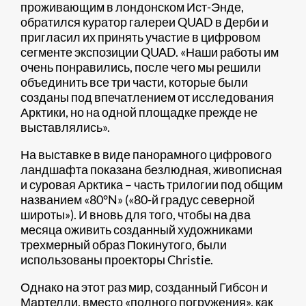
проживающим в лондонском Ист-Энде,
обратился куратор галереи QUAD в Дерби и
пригласил их принять участие в цифровом
сегменте экспозиции QUAD. «Наши работы им
очень понравились, после чего мы решили
объединить все три части, которые были
созданы под впечатлением от исследования
Арктики, но на одной площадке прежде не
выставлялись».
На выставке в виде панорамного цифрового
ландшафта показана безлюдная, живописная
и суровая Арктика – часть трилогии под общим
названием «80°N» («80-й градус северной
широты»). И вновь для того, чтобы на два
месяца оживить созданный художниками
трехмерный образ Покинутого, были
использованы проекторы Christie.
Однако на этот раз мир, созданный Гибсон и
Мартелли, вместо «полного погружения», как