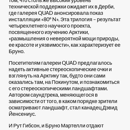
том, что столь же высокий уровень
технической поддержки ожидает их в Дерби,
где галерея QUAD анонсировала показ
инсталляции «80º N». Эта трилогия – результат
четырехлетнего научного проекта,
посвященного изучению Арктики,
«размышления о невероятной мощи природы,
ее красоте и уязвимости», как характеризует ее
Бруно.
Посетителям галереи QUAD предлагалось
надеть активные стереоскопические очки и
взглянуть на Арктику так, будто они сами
оказались там, на Покинутом, и познакомиться
с его стереоскопическими ландшафтами.
Автором саундтрека, меняющегося в
зависимости от того, в каком порядке зрители
осматривают ландшафт, стал канадец Дэвид
Йенсениус.
И Рут Гибсон, и Бруно Мартелли отдают