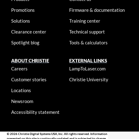
Promotions
Firmware & documentation
Solutions
Training center
Clearance center
Technical support
Spotlight blog
Tools & calculators
ABOUT CHRISTIE
EXTERNAL LINKS
Careers
LampToLaser.com
Customer stories
Christie University
Locations
Newsroom
Accessibility statement
© 2026 Christie Digital Systems USA, Inc. All rights reserved. Information
presented on this site is continually updated and is subjected to change