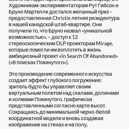
Художникам-экспериментаторам Рут Гибсон и
Бруно Мартелли достался желанный приз –
предоставленная Christie летняя резидентура
в нашей канадской штаб-квартире. Они
получили то, что Бруно назвал «уникальной
возможностью», – доступ к 12
стереоскопическим DLP проекторам Mirage,
которые помогли им воплотить в жизнь
амбициозный проект «In Search Of Abandoned»
(«В поисках Покинутого»).
Это произведение современного искусства
создает эффект глубокого погружения:
зритель будто бы управляет своим
виртуальным полетом над скалами, долинами
и холмами Покинутого, графически
представленными согласно карте высот.
Сокращаясь до минимальной черно-белой
координатной модели и вновь создавая
изображение на стенах и на полу,