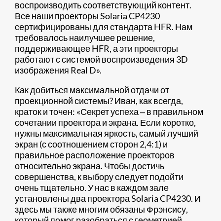
воспроизводить соответствующий контент.
Все наши проекторы Solaria CP4230
сертифицированы для стандарта HFR. Нам
требовалось наилучшее решение,
поддерживающее HFR, а эти проекторы
работают с системой воспроизведения 3D
изображения Real D».
Как добиться максимальной отдачи от
проекционной системы? Иван, как всегда,
краток и точен: «Секрет успеха ‒ в правильном
сочетании проектора и экрана. Если коротко,
нужны максимальная яркость, самый лучший
экран (с соотношением сторон 2,4:1) и
правильное расположение проекторов
относительно экрана. Чтобы достичь
совершенства, к выбору следует подойти
очень тщательно. У нас в каждом зале
установлены два проектора Solaria CP4230. И
здесь мы также многим обязаны Фрэнсису,
который помог разобраться с геометрией