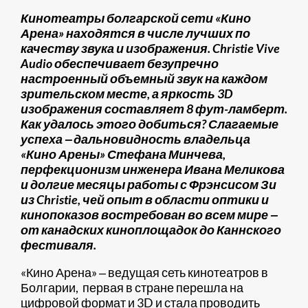
Кинотеатры болгарской сети «Кино
Арена» находятся в числе лучших по
качеству звука и изображения. Christie Vive
Audio обеспечивает безупречно
настроенный объемный звук на каждом
зрительском месте, а яркость 3D
изображения составляет 8 фут-ламберт.
Как удалось этого добиться? Слагаемые
успеха ‒ дальновидность владельца
«Кино Арены» Стефана Минчева,
перфекционизм инженера Ивана Меликова
и долгие месяцы работы с Фрэнсисом Зи
из Christie, чей опыт в области оптики и
кинопоказов востребован во всем мире ‒
от канадских киноплощадок до Каннского
фестиваля.
«Кино Арена» ‒ ведущая сеть кинотеатров в
Болгарии, первая в стране перешла на
цифровой формат и 3D и стала проводить