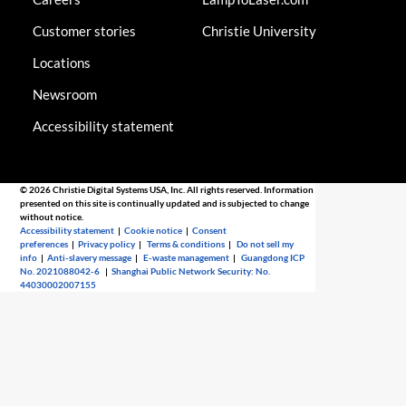
Customer stories
Christie University
Locations
Newsroom
Accessibility statement
© 2026 Christie Digital Systems USA, Inc. All rights reserved. Information
presented on this site is continually updated and is subjected to change
without notice.
Accessibility statement
|
Cookie notice
|
Consent
preferences
|
Privacy policy
|
Terms & conditions
|
Do not sell my
info
|
Anti-slavery message
|
E-waste management
|
Guangdong ICP
No. 2021088042-6
|
Shanghai Public Network Security: No.
44030002007155