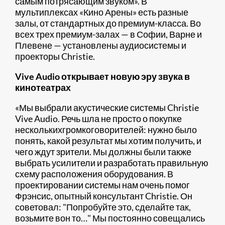
самым потрясающим звуком». В
мультиплексах «Кино Арены» есть разные
залы, от стандартных до премиум-класса. Во
всех трех премиум-залах — в Софии, Варне и
Плевене — установлены аудиосистемы и
проекторы Christie.
Vive Audio открывает новую эру звука в
кинотеатрах
«Мы выбрали акустические системы Christie
Vive Audio. Речь шла не просто о покупке
несколькихгромкоговорителей: нужно было
понять, какой результат мы хотим получить, и
чего ждут зрители. Мы должны были также
выбрать усилители и разработать правильную
схему расположения оборудования. В
проектировании системы нам очень помог
Фрэнсис, опытный консультант Christie. Он
советовал: "Попробуйте это, сделайте так,
возьмите вон то…" Мы постоянно совещались