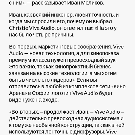
с ним», — рассказывает Иван Меликов.
Иван, как всякий инженер, любит точность, и
когда мы спросили его, почему он выбрал
Christie Vive Audio, он ответил так: «На это у
нас было четыре причины.
Во-первых, маркетинговые соображения. Vive
Audio — новая технология, а для кинопоказа
премиум-класса нужен превосходный звук.
Это важно, так как кинопрокатный бизнес
завязан на высокие технологии, а мы хотим
быть в числе его лидеров». Если вы
отправитесь в любой из комплексов сети «Кино
Арена» в Софии, логотип Vive Audio будет
виден уже на входе.
«Во-вторых, ‒ продолжает Иван, ‒ Vive Audio ‒
действительно превосходная аудиосистема и
к тому же необычной конструкции, так как в ней
используются ленточные диффузоры. Vive