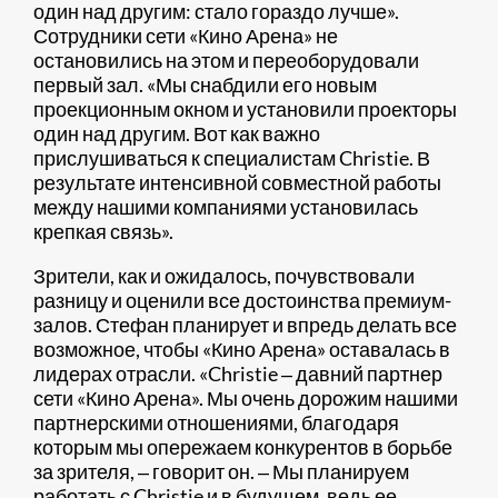
один над другим: стало гораздо лучше».
Сотрудники сети «Кино Арена» не
остановились на этом и переоборудовали
первый зал. «Мы снабдили его новым
проекционным окном и установили проекторы
один над другим. Вот как важно
прислушиваться к специалистам Christie. В
результате интенсивной совместной работы
между нашими компаниями установилась
крепкая связь».
Зрители, как и ожидалось, почувствовали
разницу и оценили все достоинства премиум-
залов. Стефан планирует и впредь делать все
возможное, чтобы «Кино Арена» оставалась в
лидерах отрасли. «Christie ‒ давний партнер
сети «Кино Арена». Мы очень дорожим нашими
партнерскими отношениями, благодаря
которым мы опережаем конкурентов в борьбе
за зрителя, ‒ говорит он. ‒ Мы планируем
работать с Christie и в будущем, ведь ее