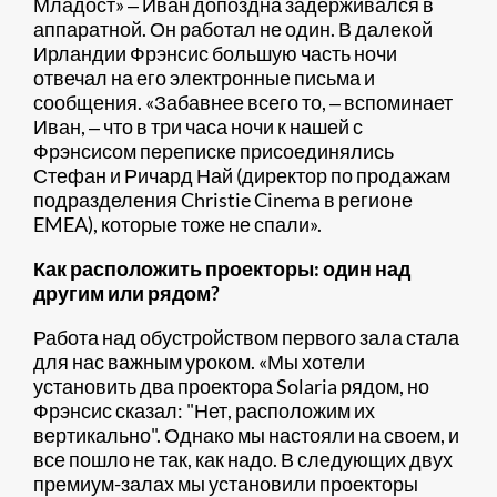
Младост» ‒ Иван допоздна задерживался в
аппаратной. Он работал не один. В далекой
Ирландии Фрэнсис большую часть ночи
отвечал на его электронные письма и
сообщения. «Забавнее всего то, ‒ вспоминает
Иван, ‒ что в три часа ночи к нашей с
Фрэнсисом переписке присоединялись
Стефан и Ричард Най (директор по продажам
подразделения Christie Cinema в регионе
EMEA), которые тоже не спали».
Как расположить проекторы: один над
другим или рядом?
Работа над обустройством первого зала стала
для нас важным уроком. «Мы хотели
установить два проектора Solaria рядом, но
Фрэнсис сказал: "Нет, расположим их
вертикально". Однако мы настояли на своем, и
все пошло не так, как надо. В следующих двух
премиум-залах мы установили проекторы