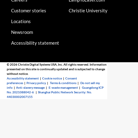
Customer stories
Christie University
Locations
Newsroom
Accessibility statement
© 2026 Christie Digital Systems USA, Inc. All rights reserved. Information
presented on this site is continually updated and is subjected to change
without notice.
Accessibility statement
|
Cookie notice
|
Consent
preferences
|
Privacy policy
|
Terms & conditions
|
Do not sell my
info
|
Anti-slavery message
|
E-waste management
|
Guangdong ICP
No. 2021088042-6
|
Shanghai Public Network Security: No.
44030002007155