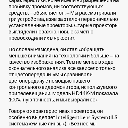
характеристики, но не имели ни разрешения на
пробивку проемов, ни соответствующих
средств, – объясняет он. ‒ Мы рассматривали
три устройства, взяв за эталон первоначально
установленные проекторы. Старые проекторы
выглядели неважно, новые заметно
превосходили их в яркости».
По словам Рамсдена, он стал «обращать
меньше внимания на технологии и больше ‒ на
качество изображения». Тем не менее в ходе
окончательного анализа все зависело только
от цветопередачи. «Мы сравнивали
цветопередачу с помощью нашего
контрольного видеомонитора, используемого
при телевещании. Модель HD14K-M показала
100%-ную точность, и мы выбрали ее».
Говоря о характеристиках проектора, он
особенно выделяет Intelligent Lens System (ILS,
система «Умные линзы»). «Без нее мы