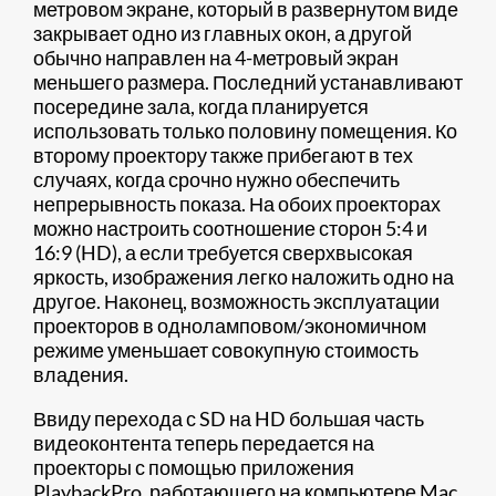
метровом экране, который в развернутом виде
закрывает одно из главных окон, а другой
обычно направлен на 4-метровый экран
меньшего размера. Последний устанавливают
посередине зала, когда планируется
использовать только половину помещения. Ко
второму проектору также прибегают в тех
случаях, когда срочно нужно обеспечить
непрерывность показа. На обоих проекторах
можно настроить соотношение сторон 5:4 и
16:9 (HD), а если требуется сверхвысокая
яркость, изображения легко наложить одно на
другое. Наконец, возможность эксплуатации
проекторов в одноламповом/экономичном
режиме уменьшает совокупную стоимость
владения.
Ввиду перехода с SD на HD большая часть
видеоконтента теперь передается на
проекторы с помощью приложения
PlaybackPro, работающего на компьютере Mac