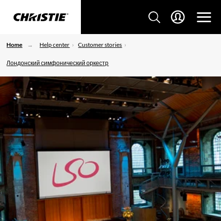
Home
Help center
Customer stories
Лондонский симфонический оркестр