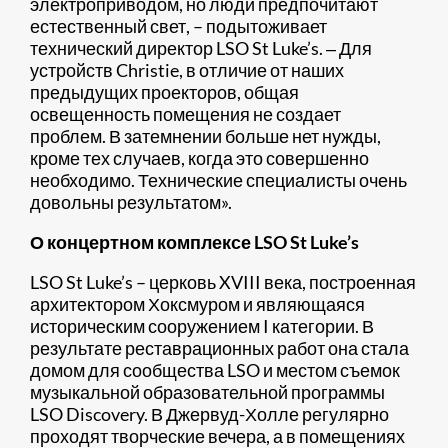
электроприводом, но люди предпочитают
естественный свет, – подытоживает
технический директор LSO St Luke’s. ‒ Для
устройств Christie, в отличие от наших
предыдущих проекторов, общая
освещенность помещения не создает
проблем. В затемнении больше нет нужды,
кроме тех случаев, когда это совершенно
необходимо. Технические специалисты очень
довольны результатом».
О концертном комплексе LSO St Luke’s
LSO St Luke’s – церковь XVIII века, построенная
архитектором Хоксмуром и являющаяся
историческим сооружением I категории. В
результате реставрационных работ она стала
домом для сообщества LSO и местом съемок
музыкальной образовательной программы
LSO Discovery. В Джервуд-Холле регулярно
проходят творческие вечера, а в помещениях