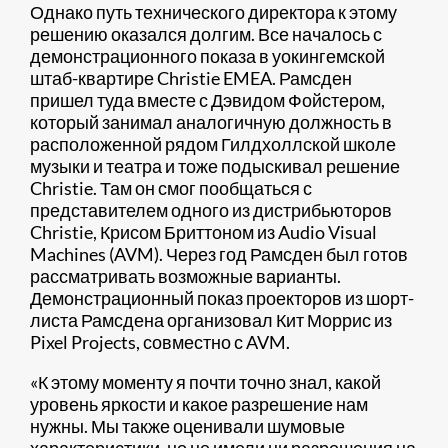
Однако путь технического директора к этому
решению оказался долгим. Все началось с
демонстрационного показа в уокингемской
штаб-квартире Christie EMEA. Рамсден
пришел туда вместе с Дэвидом Фойстером,
который занимал аналогичную должность в
расположенной рядом Гилдхоллской школе
музыки и театра и тоже подыскивал решение
Christie. Там он смог пообщаться с
представителем одного из дистрибьюторов
Christie, Крисом Бриттоном из Audio Visual
Machines (AVM). Через год Рамсден был готов
рассматривать возможные варианты.
Демонстрационный показ проекторов из шорт-
листа Рамсдена организовал Кит Моррис из
Pixel Projects, совместно с AVM.
«К этому моменту я почти точно знал, какой
уровень яркости и какое разрешение нам
нужны. Мы также оценивали шумовые