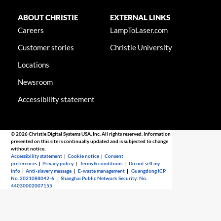
ABOUT CHRISTIE
EXTERNAL LINKS
Careers
LampToLaser.com
Customer stories
Christie University
Locations
Newsroom
Accessibility statement
© 2026 Christie Digital Systems USA, Inc. All rights reserved. Information
presented on this site is continually updated and is subjected to change
without notice.
Accessibility statement
|
Cookie notice
|
Consent
preferences
|
Privacy policy
|
Terms & conditions
|
Do not sell my
info
|
Anti-slavery message
|
E-waste management
|
Guangdong ICP
No. 2021088042-6
|
Shanghai Public Network Security: No.
44030002007155