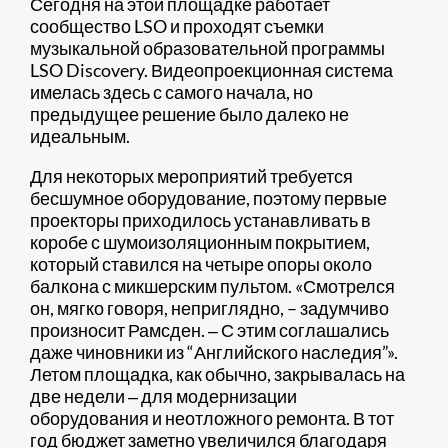
Сегодня на этой площадке работает
сообщество LSO и проходят съемки
музыкальной образовательной программы
LSO Discovery. Видеопроекционная система
имелась здесь с самого начала, но
предыдущее решение было далеко не
идеальным.
Для некоторых мероприятий требуется
бесшумное оборудование, поэтому первые
проекторы приходилось устанавливать в
коробе с шумоизоляционным покрытием,
который ставился на четыре опоры около
балкона с микшерским пультом. «Смотрелся
он, мягко говоря, неприглядно, – задумчиво
произносит Рамсден. ‒ С этим соглашались
даже чиновники из “Английского наследия”».
Летом площадка, как обычно, закрывалась на
две недели ‒ для модернизации
оборудования и неотложного ремонта. В тот
год бюджет заметно увеличился благодаря