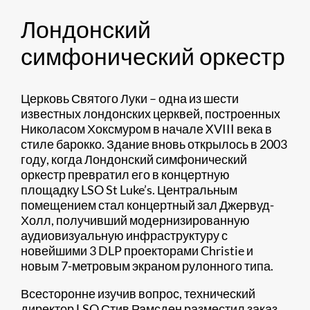
Лондонский
симфонический оркестр
Церковь Святого Луки – одна из шести
известных лондонских церквей, построенных
Николасом Хоксмуром в начале XVIII века в
стиле барокко. Здание вновь открылось в 2003
году, когда Лондонский симфонический
оркестр превратил его в концертную
площадку LSO St Luke’s. Центральным
помещением стал концертный зал Джервуд-
Холл, получивший модернизированную
аудиовизуальную инфраструктуру с
новейшими 3 DLP проекторами Christie и
новым 7-метровым экраном рулонного типа.
Всесторонне изучив вопрос, технический
директор LSO Стив Рамсден разместил заказ