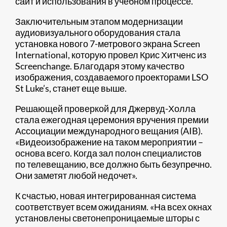
сайт и использования в учебном процессе.
Заключительным этапом модернизации
аудиовизуального оборудования стала
установка нового 7-метрового экрана Screen
International, которую провел Крис Хитченс из
Screenchange. Благодаря этому качество
изображения, создаваемого проекторами LSO
St Luke’s, станет еще выше.
Решающей проверкой для Джервуд-Холла
стала ежегодная церемония вручения премии
Ассоциации международного вещания (AIB).
«Видеоизображение на таком мероприятии –
основа всего. Когда зал полон специалистов
по телевещанию, все должно быть безупречно.
Они заметят любой недочет».
К счастью, новая интегрированная система
соответствует всем ожиданиям. «На всех окнах
установлены светонепроницаемые шторы с