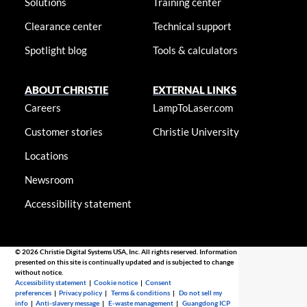
Solutions
Training center
Clearance center
Technical support
Spotlight blog
Tools & calculators
ABOUT CHRISTIE
EXTERNAL LINKS
Careers
LampToLaser.com
Customer stories
Christie University
Locations
Newsroom
Accessibility statement
© 2026 Christie Digital Systems USA, Inc. All rights reserved. Information
presented on this site is continually updated and is subjected to change
without notice.
Accessibility statement
|
Cookie notice
|
Consent
preferences
|
Privacy policy
|
Terms & conditions
|
Do not sell my
info
|
Anti-slavery message
|
E-waste management
|
Guangdong ICP