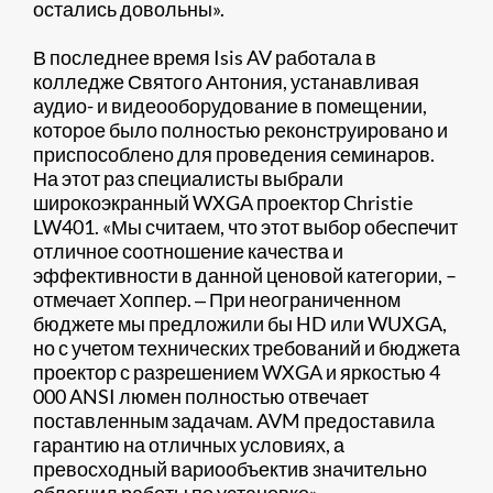
остались довольны».
В последнее время Isis AV работала в
колледже Святого Антония, устанавливая
аудио- и видеооборудование в помещении,
которое было полностью реконструировано и
приспособлено для проведения семинаров.
На этот раз специалисты выбрали
широкоэкранный WXGA проектор Christie
LW401. «Мы считаем, что этот выбор обеспечит
отличное соотношение качества и
эффективности в данной ценовой категории, –
отмечает Хоппер. ‒ При неограниченном
бюджете мы предложили бы HD или WUXGA,
но с учетом технических требований и бюджета
проектор с разрешением WXGA и яркостью 4
000 ANSI люмен полностью отвечает
поставленным задачам. AVM предоставила
гарантию на отличных условиях, а
превосходный вариообъектив значительно