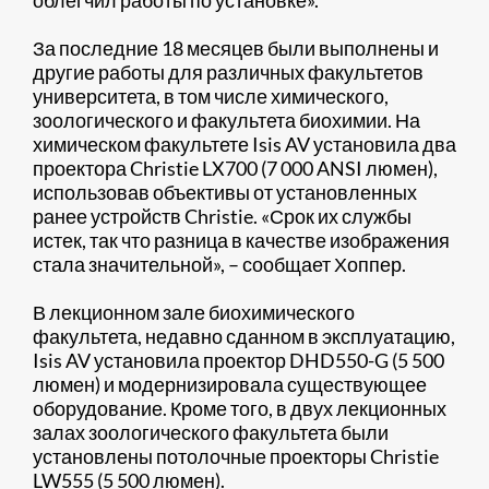
облегчил работы по установке».
За последние 18 месяцев были выполнены и
другие работы для различных факультетов
университета, в том числе химического,
зоологического и факультета биохимии. На
химическом факультете Isis AV установила два
проектора Christie LX700 (7 000 ANSI люмен),
использовав объективы от установленных
ранее устройств Christie. «Срок их службы
истек, так что разница в качестве изображения
стала значительной», – сообщает Хоппер.
В лекционном зале биохимического
факультета, недавно сданном в эксплуатацию,
Isis AV установила проектор DHD550-G (5 500
люмен) и модернизировала существующее
оборудование. Кроме того, в двух лекционных
залах зоологического факультета были
установлены потолочные проекторы Christie
LW555 (5 500 люмен).