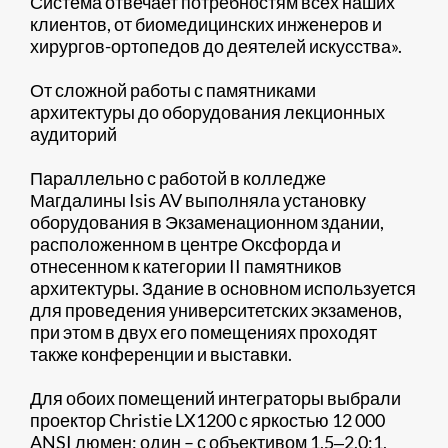
Система отвечает потребностям всех наших
клиентов, от биомедицинских инженеров и
хирургов-ортопедов до деятелей искусства».
От сложной работы с памятниками
архитектуры до оборудования лекционных
аудиторий
Параллельно с работой в колледже
Магдалины Isis AV выполняла установку
оборудования в Экзаменационном здании,
расположенном в центре Оксфорда и
отнесенном к категории II памятников
архитектуры. Здание в основном используется
для проведения университетских экзаменов,
при этом в двух его помещениях проходят
также конференции и выставки.
Для обоих помещений интеграторы выбрали
проектор Christie LX1200 с яркостью 12 000
ANSI люмен: один – с объективом 1,5‒2,0:1,