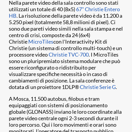
Nella parete video della sala controllo sono stati
utilizzati un totale di 40 (8x5)
67" Christie Entero
HB
. La risoluzione della parete video è da 11.200 a
5.250 pixel (totalmente 58,8 milioni di pixel). Ci
sono due pareti video simili nella sala stampa e nel
centro di crisi, composte da 24 (6x4)
Christie
MicroTiles
con l'Interactivity Kit di
Christie (un sistema di controllo multi-touch) e un
processore video
Christie TVC-700
. I MicroTiles
sono un pluripremiato sistema modulare che può
essere riconfigurato o ridistribuito per
visualizzare specifiche necessità o in caso di
cambiamenti di posizione. La sala conferenze è
dotata di un proiettore 1DLP
®
Christie Serie G
.
A Mosca, 11.500 autobus, filobus e tram
equipaggiati con sistemi di posizionamento
globale (GLONASS) inviano le loro coordinate alla
parete video centrale ogni 2-3 secondi durante il
loro percorso. Qui i loro movimenti e orari sono
monitorati. L'operatore del trasporto pubblico