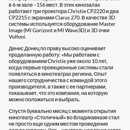
в 6-м зале –156 мест. В этих кинозалах
работают три проектора Christie CP2220 и два
CP2215 с экранами Clarus 270. В качестве 3D
системы используется оборудование Master
Image (MI Gorizont и MI Wave3D) и 3D очки
Volfoni.
Денис Донец по праву высоко оценивает
проделанную работу: «Мы работаем с
оборудованием Christie уже около 10 лет,
когда первые проекционные системы стали
появляться в кинотеатрах региона. Опыт
нашего сотрудничества с командой этого
производителя, а также с ее партнерами,
показывает, что это компания, на которую
можно положиться и выбрать.
Спустя буквально месяц с момента открытия
кинотеатр «Столичный» во Владикавказе стал
не просто еще одним местом проведения
досуга горожан. Это – центральная точка карте