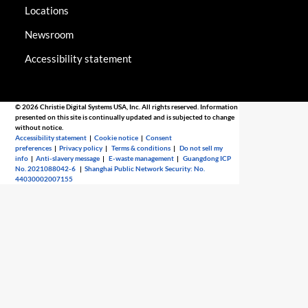
Locations
Newsroom
Accessibility statement
© 2026 Christie Digital Systems USA, Inc. All rights reserved. Information
presented on this site is continually updated and is subjected to change
without notice.
Accessibility statement
|
Cookie notice
|
Consent
preferences
|
Privacy policy
|
Terms & conditions
|
Do not sell my
info
|
Anti-slavery message
|
E-waste management
|
Guangdong ICP
No. 2021088042-6
|
Shanghai Public Network Security: No.
44030002007155