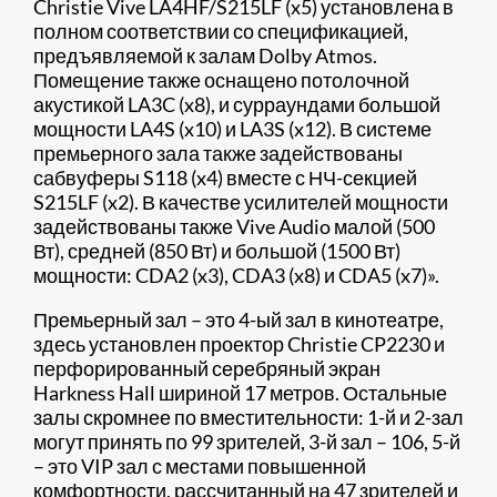
Christie Vive LA4HF/S215LF (x5) установлена в
полном соответствии со спецификацией,
предъявляемой к залам Dolby Atmos.
Помещение также оснащено потолочной
акустикой LA3C (x8), и сурраундами большой
мощности LA4S (x10) и LA3S (x12). В системе
премьерного зала также задействованы
сабвуферы S118 (x4) вместе с НЧ-секцией
S215LF (x2). В качестве усилителей мощности
задействованы также Vive Audio малой (500
Вт), средней (850 Вт) и большой (1500 Вт)
мощности: CDA2 (x3), CDA3 (x8) и CDA5 (x7)».
Премьерный зал – это 4-ый зал в кинотеатре,
здесь установлен проектор Christie CP2230 и
перфорированный серебряный экран
Harkness Hall шириной 17 метров. Остальные
залы скромнее по вместительности: 1-й и 2-зал
могут принять по 99 зрителей, 3-й зал – 106, 5-й
– это VIP зал с местами повышенной
комфортности, рассчитанный на 47 зрителей и