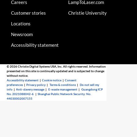
Careers
LampToLaser.com
Customer stories
Christie University
Locations
Newsroom
Accessibility statement
© 2026 Christie Digital Systems USA, Inc. All rights reserved. Information
presented on this site is continually updated and is subjected to change
without notice.
Accessibility statement
|
Cookie notice
|
Consent
preferences
|
Privacy policy
|
Terms & conditions
|
Do not sell my
info
|
Anti-slavery message
|
E-waste management
|
Guangdong ICP
No. 2021088042-6
|
Shanghai Public Network Security: No.
44030002007155