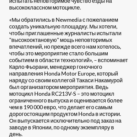
испытать неповторимое чувство езды на
высококлассном мотоцикле.
«Мы обратились в Newmedia с пожеланием
создать уникальную площадку. Мы хотели,
чтобы приглашенные журналисты испытали
"высокооктановую" мощь неповторимых
впечатлений, но прежде всего нам хотелось,
чтобы это мероприятие стало большим
событием в области технологий», – вспоминает
Карло Фьорани, менеджер гоночного
направления Honda Motor Europe, который
наряду со своим коллегой Такаси Накамурой
был организатором мероприятия. Ведь
мотоцикл Honda RC213V-S – это мотоцикл
ограниченного выпуска и оценивается более
чем в 190 000 евро, что делает его самым
дорогостоящим продуктом Honda в истории.
Он выпускается исключительно под заказ на
заводе в Японии, по одному экземпляру в
день.