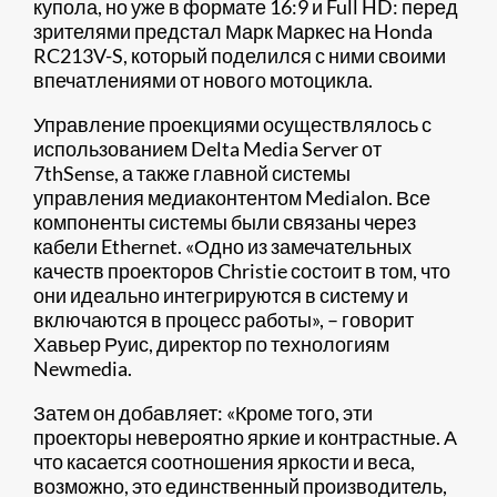
купола, но уже в формате 16:9 и Full HD: перед
зрителями предстал Марк Маркес на Honda
RC213V-S, который поделился с ними своими
впечатлениями от нового мотоцикла.
Управление проекциями осуществлялось с
использованием Delta Media Server от
7thSense, а также главной системы
управления медиаконтентом Medialon. Все
компоненты системы были связаны через
кабели Ethernet. «Одно из замечательных
качеств проекторов Christie состоит в том, что
они идеально интегрируются в систему и
включаются в процесс работы», – говорит
Хавьер Руис, директор по технологиям
Newmedia.
Затем он добавляет: «Кроме того, эти
проекторы невероятно яркие и контрастные. А
что касается соотношения яркости и веса,
возможно, это единственный производитель,