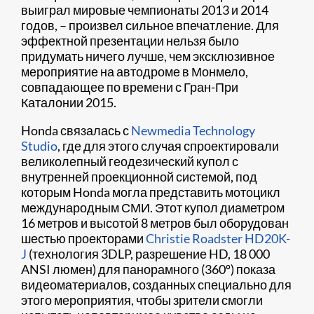
выиграл мировые чемпионаты 2013 и 2014
годов, – произвел сильное впечатление. Для
эффектной презентации нельзя было
придумать ничего лучше, чем эксклюзивное
мероприятие на автодроме в Монмело,
совпадающее по времени с Гран-При
Каталонии 2015.
Honda связалась с
Newmedia Technology
Studio
, где для этого случая спроектировали
великолепный геодезический купол с
внутренней проекционной системой, под
которым Honda могла представить мотоцикл
международным СМИ. Этот купол диаметром
16 метров и высотой 8 метров был оборудован
шестью проекторами
Christie Roadster HD20K-
J
(технология 3DLP, разрешение HD, 18 000
ANSI люмен) для панорамного (360º) показа
видеоматериалов, созданных специально для
этого мероприятия, чтобы зрители смогли