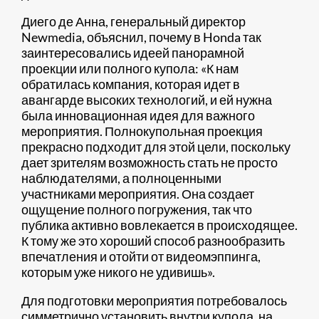
Диего де Анна, генеральный директор
Newmedia, объяснил, почему в Honda так
заинтересовались идеей панорамной
проекции или полного купола: «К нам
обратилась компания, которая идет в
авангарде высоких технологий, и ей нужна
была инновационная идея для важного
мероприятия. Полнокупольная проекция
прекрасно подходит для этой цели, поскольку
дает зрителям возможность стать не просто
наблюдателями, а полноценными
участниками мероприятия. Она создает
ощущение полного погружения, так что
публика активно вовлекается в происходящее.
К тому же это хороший способ разнообразить
впечатления и отойти от видеомэппинга,
которым уже никого не удивишь».
Для подготовки мероприятия потребовалось
симметрично установить внутри купола, на