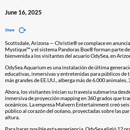
June 16, 2025
Share
Scottsdale, Arizona — Christie® se complace en anunciar
Mystique™ y el sistema Pandoras Box® forman parte de 
bienvenida a los visitantes del acuario OdySea, en Arizo
OdySea Aquarium es una instalación de última generación
educativas, inmersivas y entretenidas para públicos de 
más grandes de EE.UU., alberga más de 6.000 animales, 3
Ahora, los visitantes inician su travesía submarina desd
inmersiva de proyección mapping en 360 grados que tra
oceánicos. La empresa Malvern Entertainment creó seis 
público al corazón del océano, proyectadas sobre las par
altura.
Para hacer posible esta experiencia, OdySea eligió 12 pro