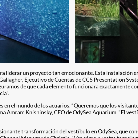
 liderar un proyecto tan emocionante. Esta instalación en 
l Gallagher, Ejecutivo de Cuentas de CCS Presentation Sys
aseguramos de que cada elemento funcionara exactamente co
ia”.
tes en el mundo de los acuarios. “Queremos que los visitan
firma Amram Knishinsky, CEO de OdySea Aquarium. “El vestí
sionante transformación del vestíbulo en OdySea, que con
 Channel Manager de Christie. “Ver cómo nuestra tecnologí