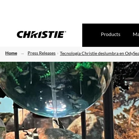
Products
Ma
Home
Press Releases
Tecnología Christie deslumbra en OdyS