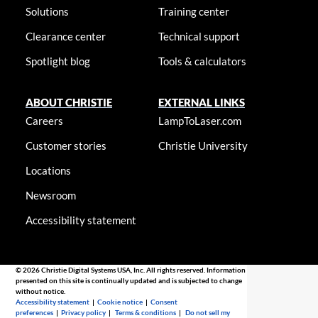
Solutions
Training center
Clearance center
Technical support
Spotlight blog
Tools & calculators
ABOUT CHRISTIE
EXTERNAL LINKS
Careers
LampToLaser.com
Customer stories
Christie University
Locations
Newsroom
Accessibility statement
© 2026 Christie Digital Systems USA, Inc. All rights reserved. Information
presented on this site is continually updated and is subjected to change
without notice.
Accessibility statement
|
Cookie notice
|
Consent
preferences
|
Privacy policy
|
Terms & conditions
|
Do not sell my