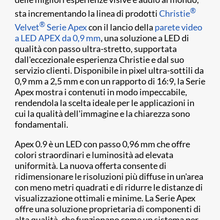
®
sta incrementando la linea di prodotti
Christie
®
Velvet
Serie Apex
con il lancio della
parete video
a LED APEX da 0,9 mm
, una soluzione a LED di
qualità con passo ultra-stretto, supportata
dall'eccezionale esperienza Christie e dal suo
servizio clienti. Disponibile in pixel ultra-sottili da
0,9 mm a 2,5 mm e con un rapporto di 16:9, la Serie
Apex mostra i contenuti in modo impeccabile,
rendendola la scelta ideale per le applicazioni in
cui la qualità dell'immagine e la chiarezza sono
fondamentali.
Apex 0.9 è un LED con passo 0,96 mm che offre
colori straordinari e luminosità ad elevata
uniformità. La nuova offerta consente di
ridimensionare le risoluzioni più diffuse in un'area
con meno metri quadrati e di ridurre le distanze di
visualizzazione ottimali e minime. La Serie Apex
offre una soluzione proprietaria di componenti di
alta qualità, che funzionano come un sistema per