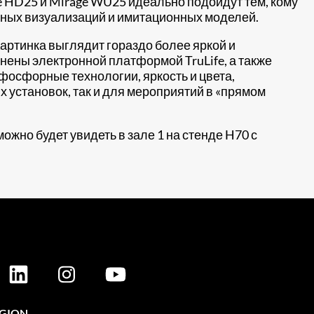
 HD25 и Mirage WU25 идеально подойдут тем, кому
ерных визуализаций и имитационных моделей.
Картинка выглядит гораздо более яркой и
лнены электронной платформой TruLife, а также
-фосфорные технологии, яркость и цвета,
установок, так и для мероприятий в «прямом
ожно будет увидеть в зале 1 на стенде H70 с
EGION