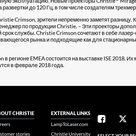
ную эксплуатацию. Новые проекторы Christie
Mirage
а развертки до 120 Гц, в том числе создателям трехм
istie Crimson, зрители непременно заметят разницу. 
енеджер по продукции Christie. – Эти проекторы допо
 срок службы. Christie Crimson сочетают в себе лазер
ающегося рынка и подходящие как для стационарных 
 в регионе EMEA состоится на выставке ISE 2018. Их м
нутся в феврале 2018 года.
OUT CHRISTIE
EXTERNAL LINKS
reers
LampToLaser.com
stomer stories
Christie University
SELECT YOUR R