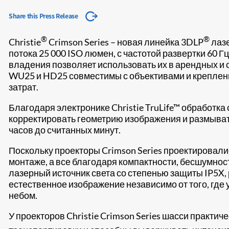
Share this Press Release
®
®
​​​Christie
Crimson Series – новая линейка 3DLP
лазе
потока 25 000 ISO люмен, с частотой развертки 60 Г
владения позволяет использовать их в арендных и 
WU25 и HD25 совместимы с объективами и креплениями
затрат.​
Благодаря электронике Christie TruLife™ обработк
корректировать геометрию изображения и размыват
часов до считанных минут.
Поскольку проекторы Crimson Series проектировали
монтаже, а все благодаря компактности, бесшумнос
лазерный источник света со степенью защиты IP5X,
естественное изображение независимо от того, где
небом.
У проекторов Christie Crimson Series шасси практич