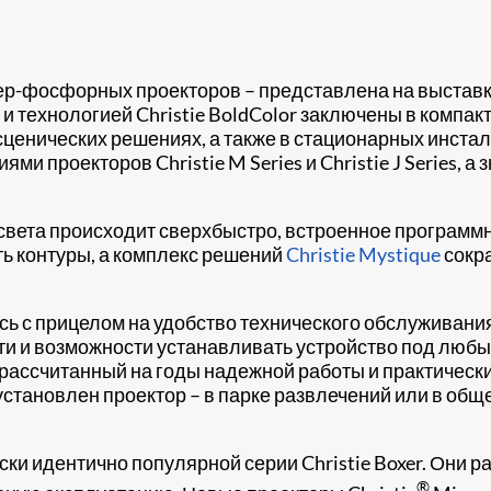
р-фосфорных проекторов – представлена на выстав
ц и технологией Christie BoldColor заключены в компа
сценических решениях, а также в стационарных инста
 проекторов Christie M Series и Christie J Series, а
а света происходит сверхбыстро, встроенное програм
ь контуры, а комплекс решений
Christie Mystique
сокр
сь с прицелом на удобство технического обслуживания
ти и возможности устанавливать устройство под любы
 рассчитанный на годы надежной работы и практическ
 установлен проектор – в парке развлечений или в об
ески идентично популярной серии Christie Boxer. Они р
®