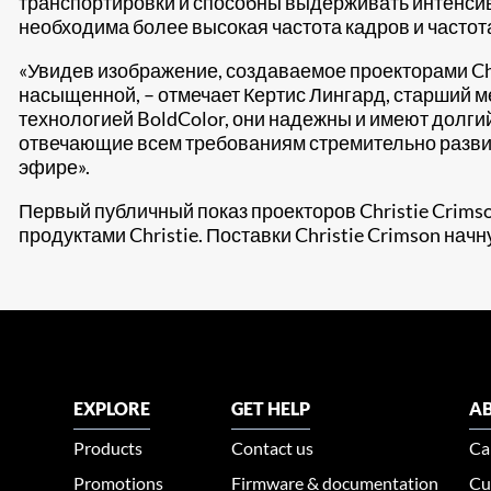
транспортировки и способны выдерживать интенсив
необходима более высокая частота кадров и частот
«Увидев изображение, создаваемое проекторами Chr
насыщенной, – отмечает Кертис Лингард, старший м
технологией BoldColor, они надежны и имеют долгий
отвечающие всем требованиям стремительно развив
эфире».
Первый публичный показ проекторов Christie Crimson
продуктами Christie. Поставки Christie Crimson нач
EXPLORE
GET HELP
AB
Products
Contact us
Ca
Promotions
Firmware & documentation
Cu