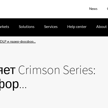
News
rkets
Solutions
Services
Help center
About
 3DLP и лазер-фосфор...
ет Crimson Series:
ор...