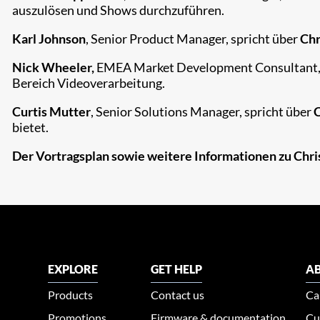
auszulösen und Shows durchzuführen.
Karl Johnson
, Senior Product Manager, spricht über
Chr
Nick Wheeler,
EMEA Market Development Consultant, g
Bereich Videoverarbeitung.
Curtis Mutter
, Senior Solutions Manager, spricht über
C
bietet.
Der Vortragsplan sowie weitere Informationen zu Chris
EXPLORE
GET HELP
AB
Products
Contact us
Ca
Promotions
Firmware & documentation
Cu