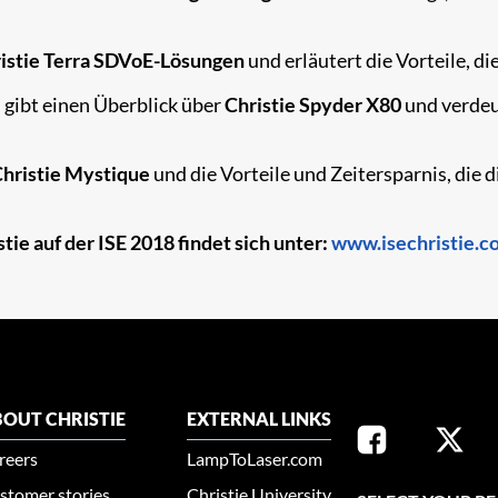
istie Terra SDVoE-Lösungen
und erläutert die Vorteile, 
ibt einen Überblick über
Christie Spyder X80
und verdeu
hristie Mystique
und die Vorteile und Zeitersparnis, di
tie auf der
ISE 2018
findet sich unter:
www.isechristie.c
OUT CHRISTIE
EXTERNAL LINKS
reers
LampToLaser.com
stomer stories
Christie University