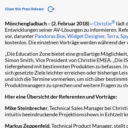
Share this Press Release
®
Mönchengladbach – (2. Februar 2018)
–
Christie
lädt 
Entwicklungen seiner AV-Lösungen zu informieren. Ref
vor, darunter
Pandoras Box
,
Widget Designer
,
Terra
,
Spy
kostenlos. Die einzelnen Vorträge werden während der 
​„Die Education Zone bietet eine großartige Möglichkeit,
Simon Smith, Vice President von Christie EMEA. „Die ISE
tiefergehend mit bestimmten Produkten zu befassen. In
sich gesetzte Ziele leichter erreichen oder bisherige 
und sich die Termine vormerken, um sich über bestimmt
Produktmanagern zu sprechen und weitere Fragen zu ste
Hier eine Übersicht der Referenten und Vorträge:
Mike Steinbrecher
, Technical Sales Manager bei Christi
intuitiv beeindruckende Projektionsshows in Echtzeit kr
Markus Zeppenfeld
, Technical Product Manager, stell