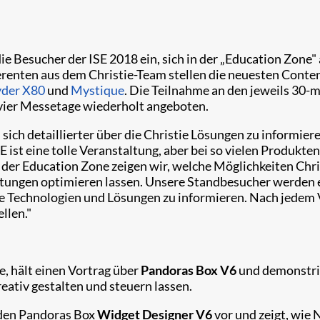
die Besucher der ISE 2018 ein, sich in der „Education Zone
erenten aus dem Christie-Team stellen die neuesten Con
der X80
und
Mystique
. Die Teilnahme an den jeweils 30-m
vier Messetage wiederholt angeboten.
 sich detaillierter über die Christie Lösungen zu informier
 ist eine tolle Veranstaltung, aber bei so vielen Produkte
 der Education Zone zeigen wir, welche Möglichkeiten Ch
Leistungen optimieren lassen. Unsere Standbesucher werden 
e Technologien und Lösungen zu informieren. Nach jedem V
llen."
e, hält einen Vortrag über
Pandoras Box V6
und demonstrie
eativ gestalten und steuern lassen.
t den Pandoras Box
Widget Designer V6
vor und zeigt, wie 