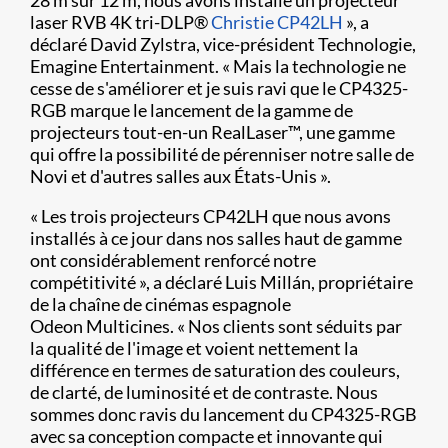
28 m sur 12 m, nous avons installé un projecteur
laser RVB 4K tri-DLP®
Christie CP42LH
», a
déclaré David Zylstra, vice-président Technologie,
Emagine Entertainment. « Mais la technologie ne
cesse de s'améliorer et je suis ravi que le CP4325-
RGB marque le lancement de la gamme de
projecteurs tout-en-un RealLaser™, une gamme
qui offre la possibilité de pérenniser notre salle de
Novi et d'autres salles aux États-Unis ».
« Les trois projecteurs CP42LH que nous avons
installés à ce jour dans nos salles haut de gamme
ont considérablement renforcé notre
compétitivité », a déclaré Luis Millán, propriétaire
de la chaîne de cinémas espagnole
Odeon Multicines. « Nos clients sont séduits par
la qualité de l'image et voient nettement la
différence en termes de saturation des couleurs,
de clarté, de luminosité et de contraste. Nous
sommes donc ravis du lancement du CP4325-RGB
avec sa conception compacte et innovante qui