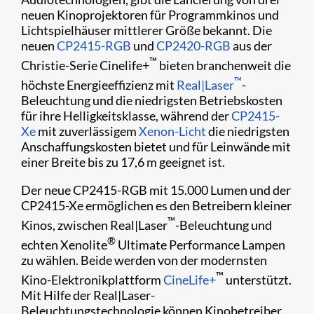
neuen Kinoprojektoren für Programmkinos und
Lichtspielhäuser mittlerer Größe bekannt. Die
neuen
CP2415-RGB
und
CP2420-RGB
aus der
™
Christie-Serie Cinelife+
bieten branchenweit die
™
höchste Energieeffizienz mit
Real|Laser
-
Beleuchtung und die niedrigsten Betriebskosten
für ihre Helligkeitsklasse, während der
CP2415-
Xe
mit zuverlässigem
Xenon-Licht
die niedrigsten
Anschaffungskosten bietet und für Leinwände mit
einer Breite bis zu 17,6 m geeignet ist.
Der neue CP2415-RGB mit 15.000 Lumen und der
CP2415-Xe ermöglichen es den Betreibern kleiner
™
Kinos, zwischen Real|Laser
-Beleuchtung und
®
echten Xenolite
Ultimate Performance Lampen
zu wählen. Beide werden von der modernsten
™
Kino-Elektronikplattform
CineLife+
unterstützt.
Mit Hilfe der Real|Laser-
Beleuchtungstechnologie können Kinobetreiber