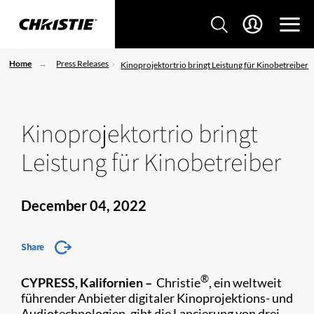
Home
Press Releases
Kinoprojektortrio bringt Leistung für Kinobetreiber
Kinoprojektortrio bringt
Leistung für Kinobetreiber
December 04, 2022
Share
®
CYPRESS
, Kalifornien
–
Christie
, ein weltweit
führender Anbieter digitaler Kinoprojektions- und
Audiotechnologien, gibt die Lancierung von drei