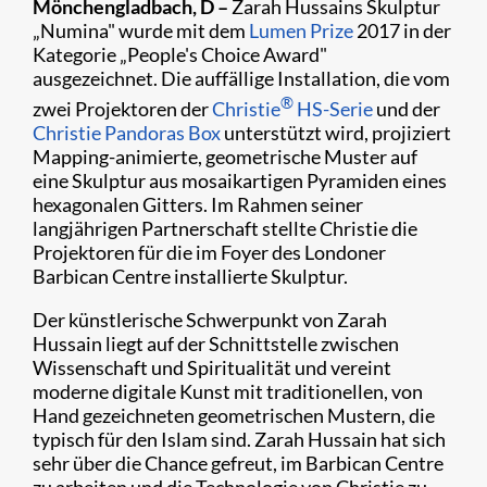
Mönchengladbach, D –
Zarah Hussains Skulptur
„Numina" wurde mit dem
Lumen Prize
2017 in der
Kategorie „People's Choice Award"
ausgezeichnet. Die auffällige Installation, die vom
®
zwei Projektoren der
Christie
HS-Serie
und der
Christie Pandoras Box
unterstützt wird, projiziert
Mapping-animierte, geometrische Muster auf
eine Skulptur aus mosaikartigen Pyramiden eines
hexagonalen Gitters. Im Rahmen seiner
langjährigen Partnerschaft stellte Christie die
Projektoren für die im Foyer des Londoner
Barbican Centre installierte Skulptur.
Der künstlerische Schwerpunkt von Zarah
Hussain liegt auf der Schnittstelle zwischen
Wissenschaft und Spiritualität und vereint
moderne digitale Kunst mit traditionellen, von
Hand gezeichneten geometrischen Mustern, die
typisch für den Islam sind. Zarah Hussain hat sich
sehr über die Chance gefreut, im Barbican Centre