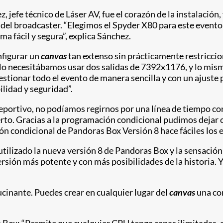
 jefe técnico de Láser AV, fue el corazón de la instalación
el broadcaster. “Elegimos el Spyder X80 para este evento 
a fácil y segura”, explica Sánchez.
nfigurar un
canvas
tan extenso sin prácticamente restriccio
olo necesitábamos usar dos salidas de 7392x1176, y lo mismo
estionar todo el evento de manera sencilla y con un ajuste 
ilidad y seguridad”.
deportivo, no podíamos regirnos por una línea de tiempo co
rto. Gracias a la programación condicional pudimos dejar 
ión condicional de Pandoras Box Versión 8 hace fáciles los
a utilizado la nueva versión 8 de Pandoras Box y la sensaci
sión más potente y con más posibilidades de la historia. Y,
ucinante. Puedes crear en cualquier lugar del
canvas
una com