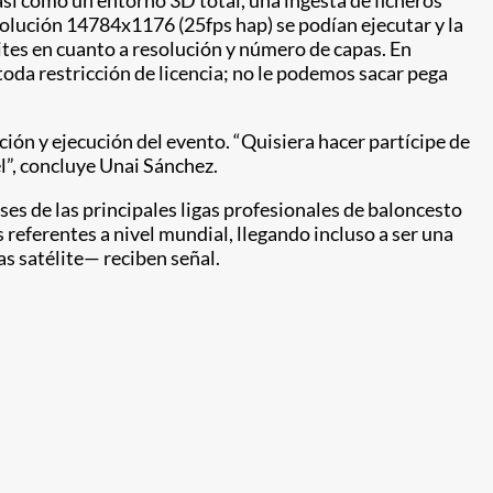
sí como un entorno 3D total, una ingesta de ficheros
solución 14784x1176 (25fps hap) se podían ejecutar y la
mites en cuanto a resolución y número de capas. En
 toda restricción de licencia; no le podemos sacar pega
ción y ejecución del evento. “Quisiera hacer partícipe de
l”, concluye Unai Sánchez.
es de las principales ligas profesionales de baloncesto
referentes a nivel mundial, llegando incluso a ser una
s satélite— reciben señal.