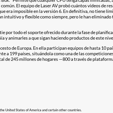
 Box: “Permite que cualquier CPU tenga capas ilimitadas, a
o común. El equipo de Laser AV probó cuántos vídeos de re
e era imposible en la versión 6. En definitiva, no tiene lí
tan intuitivo y flexible como siempre, pero le han eliminado
ie por todo el soporte ofrecido durante la fase de planifica
ía y animarles a que sigan haciendo productos de este nive
esto de Europa. En ella participan equipos de hasta 10 país
te a 199 países, situándola como una de las competiciones 
al de 245 millones de hogares —800 a través de plataforma
n the United States of America and certain other countries.