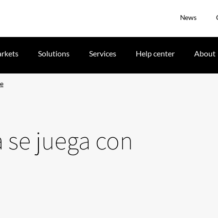
News
rkets
Solutions
Services
Help center
About
ie
a se juega con