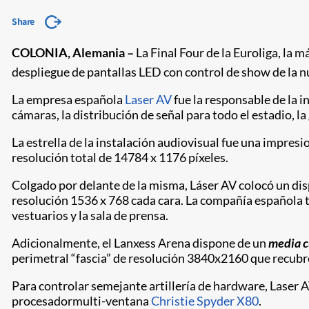
Share
COLONIA, Alemania –
La Final Four de la Euroliga, la
despliegue de pantallas LED con control de show de la n
La empresa española
Laser AV
fue la responsable de la i
cámaras, la distribución de señal para todo el estadio, la 
La estrella de la instalación audiovisual fue una impres
resolución total de 14784 x 1176 píxeles.
Colgado por delante de la misma, Láser AV colocó un dis
resolución 1536 x 768 cada cara. La compañía española t
vestuarios y la sala de prensa.
Adicionalmente, el Lanxess Arena dispone de un
media 
perimetral “fascia” de resolución 3840x2160 que recubre 
Para controlar semejante artillería de hardware, Laser A
procesadormulti-ventana
Christie Spyder X80
.