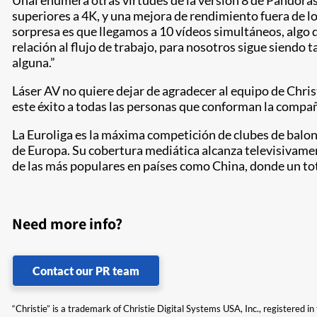
Unai enumera otras virtudes de la versión 8 de Pandoras
superiores a 4K, y una mejora de rendimiento fuera de l
sorpresa es que llegamos a 10 vídeos simultáneos, algo qu
relación al flujo de trabajo, para nosotros sigue siendo 
alguna.”
Láser AV no quiere dejar de agradecer al equipo de Christ
este éxito a todas las personas que conforman la compañ
La Euroliga es la máxima competición de clubes de balonc
de Europa. Su cobertura mediática alcanza televisivamen
de las más populares en países como China, donde un tot
Need more info?
Contact our PR team
“Christie” is a trademark of Christie Digital Systems USA, Inc., registered i