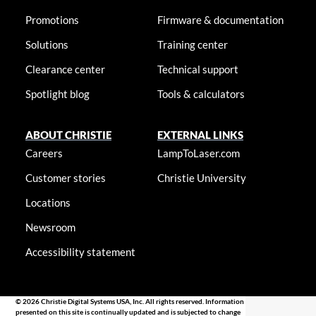
Promotions
Firmware & documentation
Solutions
Training center
Clearance center
Technical support
Spotlight blog
Tools & calculators
ABOUT CHRISTIE
EXTERNAL LINKS
Careers
LampToLaser.com
Customer stories
Christie University
Locations
Newsroom
Accessibility statement
© 2026 Christie Digital Systems USA, Inc. All rights reserved. Information
presented on this site is continually updated and is subjected to change