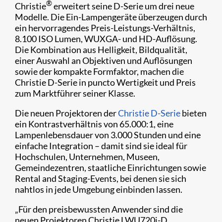
®
​Christie
erweitert seine D-Serie um drei neue
Modelle. Die Ein-Lampengeräte überzeugen durch
ein hervorragendes Preis-Leistungs-Verhältnis,
8.100 ISO Lumen, WUXGA- und HD-Auflösung.
Die Kombination aus Helligkeit, Bildqualität,
einer Auswahl an Objektiven und Auflösungen
sowie der kompakte Formfaktor, machen die
Christie D-Serie in puncto Wertigkeit und Preis
zum Marktführer seiner Klasse.​
Die neuen Projektoren der
Christie D-Serie
bieten
ein Kontrastverhältnis von 65.000:1, eine
Lampenlebensdauer von 3.000 Stunden und eine
einfache Integration – damit sind sie ideal für
Hochschulen, Unternehmen, Museen,
Gemeindezentren, staatliche Einrichtungen sowie
Rental and Staging-Events, bei denen sie sich
nahtlos in jede Umgebung einbinden lassen.
„Für den preisbewussten Anwender sind die
neuen Projektoren Christie LWU720i-D,