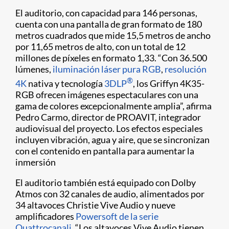
El auditorio, con capacidad para 146 personas,
cuenta con una pantalla de gran formato de 180
metros cuadrados que mide 15,5 metros de ancho
por 11,65 metros de alto, con un total de 12
millones de píxeles en formato 1,33. “Con 36.500
lúmenes,
iluminación láser pura RGB
,
resolución
®
4K
nativa y tecnología
3DLP
, los Griffyn 4K35-
RGB ofrecen imágenes espectaculares con una
gama de colores excepcionalmente amplia”, afirma
Pedro Carmo, director de PROAVIT, integrador
audiovisual del proyecto. Los efectos especiales
incluyen vibración, agua y aire, que se sincronizan
con el contenido en pantalla para aumentar la
inmersión
El auditorio también está equipado con Dolby
Atmos con 32 canales de audio, alimentados por
34 altavoces Christie Vive Audio y nueve
amplificadores
Powersoft de la serie
Quattrocanali
. “Los altavoces Vive Audio tienen