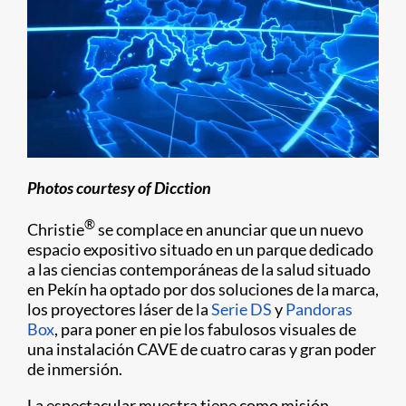
Photos courtesy of Dicction
®
Christie
se complace en anunciar que un nuevo
espacio expositivo situado en un parque dedicado
a las ciencias contemporáneas de la salud situado
en Pekín ha optado por dos soluciones de la marca,
los proyectores láser de la
Serie DS
y
Pandoras
Box
, para poner en pie los fabulosos visuales de
una instalación CAVE de cuatro caras y gran poder
de inmersión.
La espectacular muestra tiene como misión