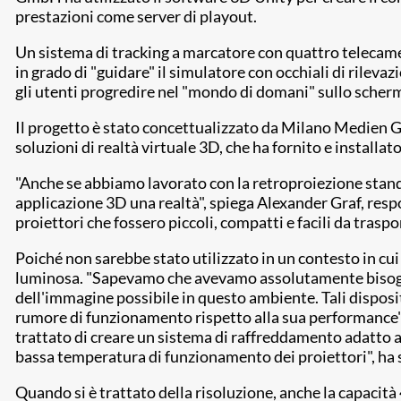
prestazioni come server di playout.
Un sistema di tracking a marcatore con quattro telecamer
in grado di "guidare" il simulatore con occhiali di rileva
gli utenti progredire nel "mondo di domani" sullo scherm
Il progetto è stato concettualizzato da Milano Medien 
soluzioni di realtà virtuale 3D, che ha fornito e installa
"Anche se abbiamo lavorato con la retroproiezione standa
applicazione 3D una realtà", spiega Alexander Graf, re
proiettori che fossero piccoli, compatti e facili da tras
Poiché non sarebbe stato utilizzato in un contesto in 
luminosa. "Sapevamo che avevamo assolutamente bisogno di
dell'immagine possibile in questo ambiente. Tali dispos
rumore di funzionamento rispetto alla sua performance".
trattato di creare un sistema di raffreddamento adatto ai
bassa temperatura di funzionamento dei proiettori", ha 
Quando si è trattato della risoluzione, anche la capacità 