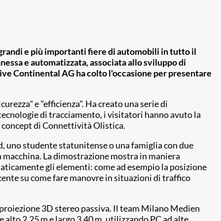
andi e più importanti fiere di automobili in tutto il
nessa e automatizzata, associata allo sviluppo di
otive Continental AG ha colto l'occasione per presentare
urezza" e "efficienza". Ha creato una serie di
ecnologie di tracciamento, i visitatori hanno avuto la
 concept di Connettività Olistica.
ud, uno studente statunitense o una famiglia con due
 in macchina. La dimostrazione mostra in maniera
maticamente gli elementi: come ad esempio la posizione
cente su come fare manovre in situazioni di traffico
a proiezione 3D stereo passiva. Il team Milano Medien
 alto 2,25 m e largo 3,40 m, utilizzando PC ad alte