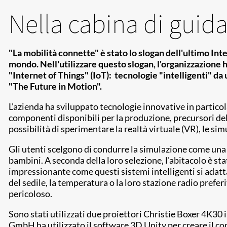
Nella cabina di guida 
"La mobilità connette" è stato lo slogan dell'ultimo Inte
mondo. Nell'utilizzare questo slogan, l'organizzazione 
"Internet of Things" (IoT): tecnologie "intelligenti" d
"The Future in Motion".
L'azienda ha sviluppato tecnologie innovative in particol
componenti disponibili per la produzione, precursori del
possibilità di sperimentare la realtà virtuale (VR), le s
Gli utenti scelgono di condurre la simulazione come una 
bambini. A seconda della loro selezione, l'abitacolo è s
impressionante come questi sistemi intelligenti si adat
del sedile, la temperatura o la loro stazione radio prefe
pericoloso.
Sono stati utilizzati due proiettori Christie Boxer 4K3
GmbH ha utilizzato il software 3D Unity per creare il co