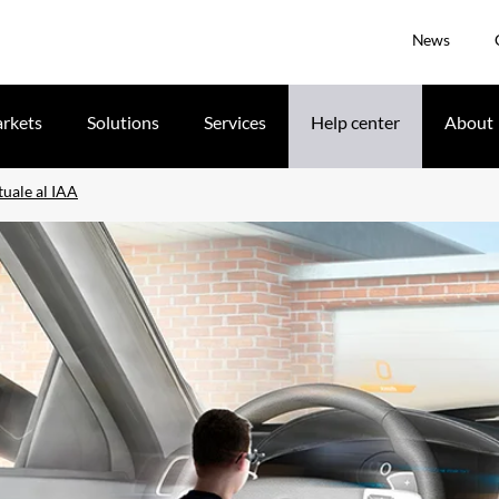
News
rkets
Solutions
Services
Help center
About
tuale al IAA