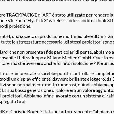
e TRACKPACK/E di ART è stato utilizzato per rendere la simu
zione VR e una "Flystick 3" wireless. Indossando occhiali 3D
o di proiezione.
GmbH, una società di produzione multimediale e 3Dims GmbH,
to tutte le attrezzature necessarie, gli stessi proiettori so
rd, che non presenta sfide particolari di per sé, abbiamo a
sponsabile IT di sviluppo a Milano Medien GmbH. Questo os
portare, ma che avessero anche fornito risoluzione 4K e un'u
cui la luce ambientale si sarebbe potuta controllare comp
 un display efficiente, davvero brillante e leggero, da 30
itivi sono normalmente molto rumorosi, quindi abbiamo opt
 La sua bassa generazione di calore era un valore aggiunto
 proiettori. Abbiamo infine lavorato con un sistema di raff
spiegato Gräf.
4K di Christie Boxer è stata un fattore vincente: "abbiamo d