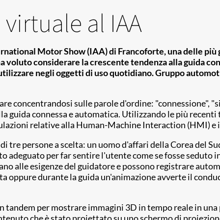
virtuale al IAA
rnational Motor Show (IAA) di Francoforte, una delle più gr
ha voluto considerare la crescente tendenza alla guida con
a utilizzare negli oggetti di uso quotidiano. Gruppo autom
are concentrandosi sulle parole d'ordine: "connessione", "sic
la guida connessa e automatica. Utilizzando le più recenti t
imulazioni relative alla Human-Machine Interaction (HMI) e i
di tre persone a scelta: un uomo d'affari della Corea del S
tato adeguato per far sentire l'utente come se fosse seduto
tano alle esigenze del guidatore e possono registrare auto
rita oppure durante la guida un'animazione avverte il condu
0 in tandem per mostrare immagini 3D in tempo reale in un
ntenuto che è stato proiettato su uno schermo di proiezione