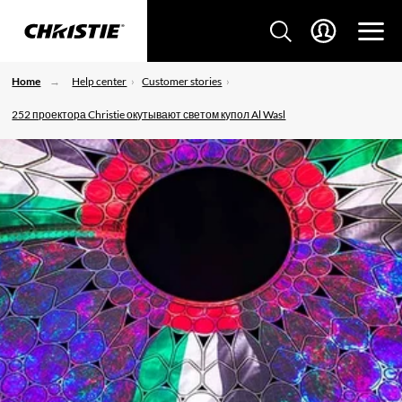
Home
Help center
Customer stories
252 проектора Christie окутывают светом купол Al Wasl