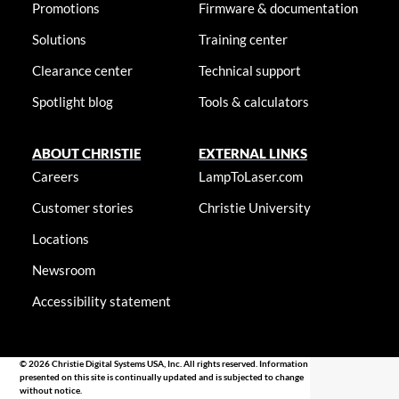
Promotions
Firmware & documentation
Solutions
Training center
Clearance center
Technical support
Spotlight blog
Tools & calculators
ABOUT CHRISTIE
EXTERNAL LINKS
Careers
LampToLaser.com
Customer stories
Christie University
Locations
Newsroom
Accessibility statement
© 2026 Christie Digital Systems USA, Inc. All rights reserved. Information
presented on this site is continually updated and is subjected to change
without notice.