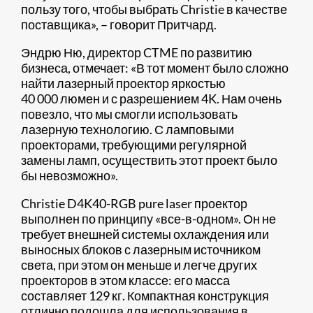
пользу того, чтобы выбрать Christie в качестве
поставщика», – говорит Притчард.
Эндрю Ню, директор CTME по развитию
бизнеса, отмечает: «В тот момент было сложно
найти лазерный проектор яркостью
40 000 люмен и с разрешением 4K. Нам очень
повезло, что мы смогли использовать
лазерную технологию. С ламповыми
проекторами, требующими регулярной
замены ламп, осуществить этот проект было
бы невозможно».
Christie D4K40-RGB pure laser проектор
выполнен по принципу «все-в-одном». Он не
требует внешней системы охлаждения или
выносных блоков с лазерным источником
света, при этом он меньше и легче других
проекторов в этом классе: его масса
составляет 129 кг. Компактная конструкция
отлично подошла для использования в