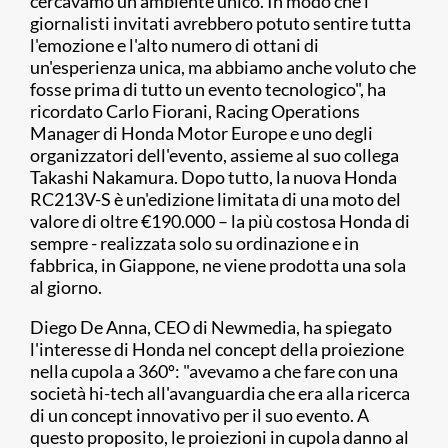
cercavamo un ambiente unico. In modo che i
giornalisti invitati avrebbero potuto sentire tutta
l'emozione e l'alto numero di ottani di
un'esperienza unica, ma abbiamo anche voluto che
fosse prima di tutto un evento tecnologico", ha
ricordato Carlo Fiorani, Racing Operations
Manager di Honda Motor Europe e uno degli
organizzatori dell'evento, assieme al suo collega
Takashi Nakamura. Dopo tutto, la nuova Honda
RC213V-S è un'edizione limitata di una moto del
valore di oltre €190.000 – la più costosa Honda di
sempre - realizzata solo su ordinazione e in
fabbrica, in Giappone, ne viene prodotta una sola
al giorno.
Diego De Anna, CEO di Newmedia, ha spiegato
l'interesse di Honda nel concept della proiezione
nella cupola a 360º: "avevamo a che fare con una
società hi-tech all'avanguardia che era alla ricerca
di un concept innovativo per il suo evento. A
questo proposito, le proiezioni in cupola danno al