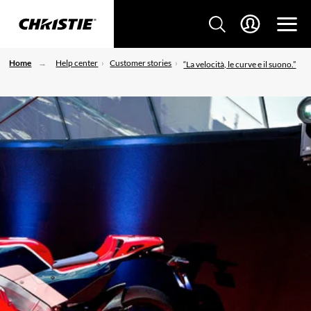
Home
Help center
Customer stories
“La velocità, le curve e il suono.”