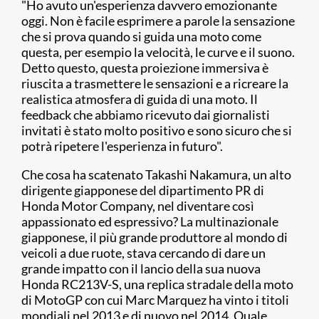
"Ho avuto un'esperienza davvero emozionante
oggi. Non è facile esprimere a parole la sensazione
che si prova quando si guida una moto come
questa, per esempio la velocità, le curve e il suono.
Detto questo, questa proiezione immersiva è
riuscita a trasmettere le sensazioni e a ricreare la
realistica atmosfera di guida di una moto. Il
feedback che abbiamo ricevuto dai giornalisti
invitati è stato molto positivo e sono sicuro che si
potrà ripetere l'esperienza in futuro".
Che cosa ha scatenato Takashi Nakamura, un alto
dirigente giapponese del dipartimento PR di
Honda Motor Company, nel diventare così
appassionato ed espressivo? La multinazionale
giapponese, il più grande produttore al mondo di
veicoli a due ruote, stava cercando di dare un
grande impatto con il lancio della sua nuova
Honda RC213V-S, una replica stradale della moto
di MotoGP con cui Marc Marquez ha vinto i titoli
mondiali nel 2013 e di nuovo nel 2014. Quale