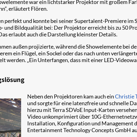
welemente war ein lichtstarker Projektor mit großem Farb
“, erläutert Flören.
perfekt und konnte bei seiner Supertalent-Premiere im Sho
und Bildqualität bei: Der Projektor erreicht bis zu 50 Pr
as erlaubt auch die Darstellung kleinster Details.
ahmen außen projizierte, während die Showelemente bei de
m ein Flügel, ein Sockel oder das nach unten verlängerte 
elt werden. „Ein Unterfangen, dass mit einer LED-Videowan
gslösung
Neben den Projektoren kam auch ein
Christie 
und sorgte für eine latenzfreie und schnelle 
hierzu mit Terra SDVoE Input-Karten versehen
Video unkomprimiert über 10G-Ethernetnetzw
Installation, Konfiguration und Management de
Entertainment Technology Concepts GmbH aus 