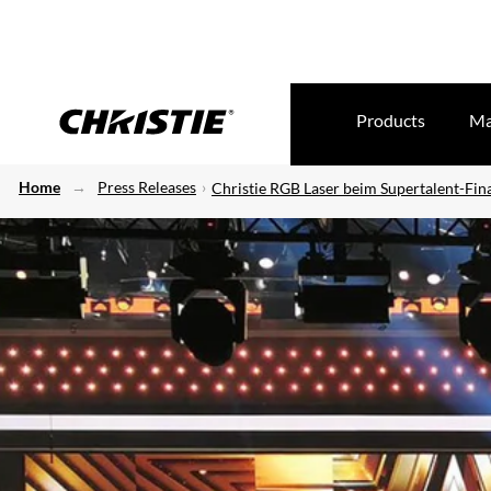
Products
Ma
Home
Press Releases
Christie RGB Laser beim Supertalent-Fin