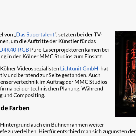
l von „
Das Supertalent
“, setzten bei der TV-
nen, um die Auftritte der Künstler für das
D4K40-RGB
Pure-Laserprojektoren kamen bei
ng in den Kölner MMC Studios zum Einsatz.
 Kölner Videospezialisten
Lichtunit GmbH
, hat
iv und beratend zur Seite gestanden. Auch
dienservertechnik im Auftrag der MMC Studios
firma bei der technischen Planung. Während
ng und Compositing.
nde Farben
m Hintergrund auch ein Bühnenrahmen weiter
fe zu verleihen. Hierfür entschied man sich zugunsten de