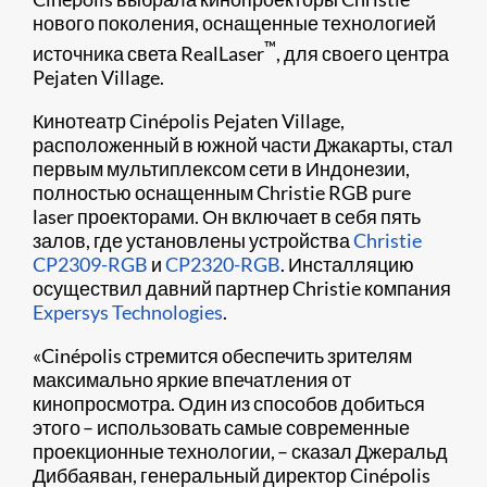
нового поколения, оснащенные технологией
™
источника света RealLaser
, для своего центра
Pejaten Village.
Кинотеатр Cinépolis Pejaten Village,
расположенный в южной части Джакарты, стал
первым мультиплексом сети в Индонезии,
полностью оснащенным Christie RGB pure
laser проекторами. Он включает в себя пять
залов, где установлены устройства
Christie
CP2309-RGB
и
CP2320-RGB
. Инсталляцию
осуществил давний партнер Christie компания
Expersys Technologies
.
«Cinépolis стремится обеспечить зрителям
максимально яркие впечатления от
кинопросмотра. Один из способов добиться
этого – использовать самые современные
проекционные технологии, – сказал Джеральд
Диббаяван, генеральный директор Cinépolis