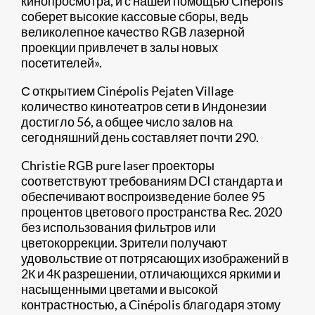
кинопросмотра, и с нашей помощью Cinépolis
соберет высокие кассовые сборы, ведь
великолепное качество RGB лазерной
проекции привлечет в залы новых
посетителей».
С открытием Cinépolis Pejaten Village
количество кинотеатров сети в Индонезии
достигло 56, а общее число залов на
сегодняшний день составляет почти 290.
Christie RGB pure laser проекторы
соответствуют требованиям DCI стандарта и
обеспечивают воспроизведение более 95
процентов цветового пространства Rec. 2020
без использования фильтров или
цветокоррекции. Зрители получают
удовольствие от потрясающих изображений в
2К и 4К разрешении, отличающихся яркими и
насыщенными цветами и высокой
контрастностью, а Cinépolis благодаря этому