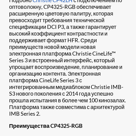
Подобно
Christie CP42LH
с подключением по
оптоволокну, CP4325-RGB обеспечивает
расширенную цветовую палитру, которая
превосходит требования технической
спецификации DCI P3, а также гарантирует
высокий коэффициент контрастности и
поддерживает формат HFR. Среди
преимуществ новой модели новая
электронная платформа Christie CineLife™
Series 3 и встроенный интерфейс, который
упрощает воспроизведение, планирование и
организацию контента. Электронная
платформа CineLife Series 3 с
интегрированным медиаблоком Christie IMB-
S3 нового поколения с 2014 года успешно
прошла испытания в более чем 100 кинозалах.
Платформа также совместима с архитектурой
IMB Series 2.
Преимущества CP4325-RGB