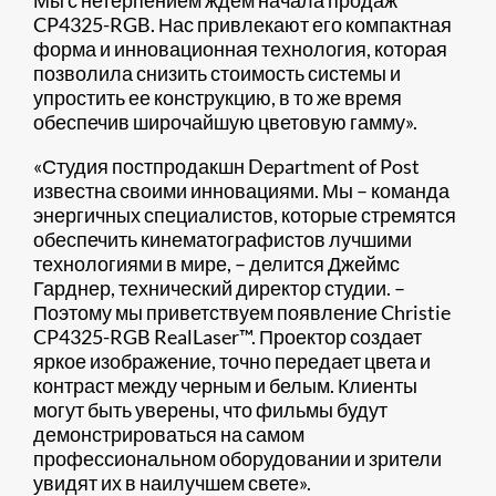
Мы с нетерпением ждем начала продаж
CP4325-RGB. Нас привлекают его компактная
форма и инновационная технология, которая
позволила снизить стоимость системы и
упростить ее конструкцию, в то же время
обеспечив широчайшую цветовую гамму».
«Студия постпродакшн Department of Post
известна своими инновациями. Мы – команда
энергичных специалистов, которые стремятся
обеспечить кинематографистов лучшими
технологиями в мире, – делится Джеймс
Гарднер, технический директор студии. –
Поэтому мы приветствуем появление Christie
CP4325-RGB RealLaser™. Проектор создает
яркое изображение, точно передает цвета и
контраст между черным и белым. Клиенты
могут быть уверены, что фильмы будут
демонстрироваться на самом
профессиональном оборудовании и зрители
увидят их в наилучшем свете».