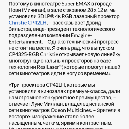
Поэтому в кинотеатре Super EMAX в городе
Нови (Мичиган), в зале с экраном 28 х 12 м, мы
установили 3DLP® 4К RGB лазерный проектор
Christie CP42LH
, – рассказывает Дэвид
Зильстра, вице-президент технологического
подразделения компании Emagine-
Entertainment. – Однако технический прогресс
не стоит на месте. Я очень рад, что выпуском
CP4325-RGB Christie открывает новую линейку
многофункциональных проекторов на базе
технологии RealLaser™, которые помогут нашей
сети кинотеатров идти в ногу со временем».
«Три проектора CP42LH, которые мы
установили в кинозалах премиум-класса, дали
нам огромное конкурентное преимущество, –
отмечает Луис Миллан, владелец испанской
сети кинотеатров Odeon Multicines. – Зрители в
восторге: изображение стало более
насыщенным, четким, ярким и контрастным.