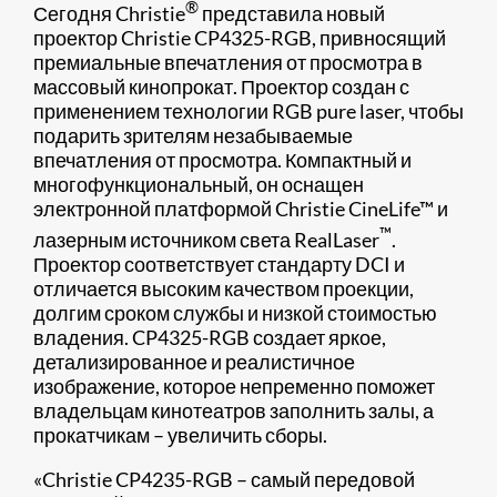
®
​Сегодня Christie
представила новый
проектор Christie CP4325-RGB, привносящий
премиальные впечатления от просмотра в
массовый кинопрокат. Проектор создан с
применением технологии RGB pure laser, чтобы
подарить зрителям незабываемые
впечатления от просмотра. Компактный и
многофункциональный, он оснащен
электронной платформой Christie CineLife™ и
™
лазерным источником света RealLaser
.
Проектор соответствует стандарту DCI и
отличается высоким качеством проекции,
долгим сроком службы и низкой стоимостью
владения. CP4325-RGB создает яркое,
детализированное и реалистичное
изображение, которое непременно поможет
владельцам кинотеатров заполнить залы, а
прокатчикам – увеличить сборы.​
«Christie CP4235-RGB – самый передовой