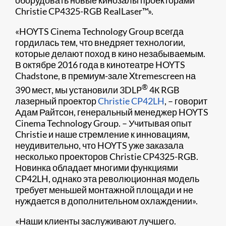
оборудовать новые кинозалы проекторами
Christie CP4325-RGB RealLaser™».
«HOYTS Cinema Technology Group всегда
гордилась тем, что внедряет технологии,
которые делают поход в кино незабываемым.
В октябре 2016 года в кинотеатре HOYTS
Chadstone, в премиум-зале Xtremescreen на
®
390 мест, мы установили 3DLP
4К RGB
лазерный проектор
Christie CP42LH
, – говорит
Адам Райтсон, генеральный менеджер HOYTS
Cinema Technology Group. – Учитывая опыт
Christie и наше стремление к инновациям,
неудивительно, что HOYTS уже заказала
несколько проекторов Christie CP4325-RGB.
Новинка обладает многими функциями
CP42LH, однако эта революционная модель
требует меньшей монтажной площади и не
нуждается в дополнительном охлаждении».
«Наши клиенты заслуживают лучшего.