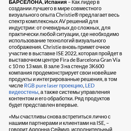
БАРСЕЛОНА, Испания
– Как лидер в
создании лучшего в мире совместного
визуального опыта Christie® предлагает весь
спектр комплексных AV решений для
индустрии: от очевидных до сложных, для
практически любой ситуации, где необходимо
использование технологий визуального
отображения. Christie вновь примет очное
участие в выставке ISE 2022, которая пройдет в
выставочном центре Fira de Barcelona Gran Vía
с 10 по 13 мая. В зале 3 на стенде 3K600
компания продемонстрирует свои новейшие
продукты и интегрированные решения, в том
числе
RGB pure laser проекцию
,
LED
видеостены
, а также системы управления
контентом и его обработки. Ряд продуктов
будет представлен впервые.
«Мы счастливы снова встретиться лично с
нашими партнерами и клиентами на ISE, –
говорит Арлонна Сеймур, исполнительный