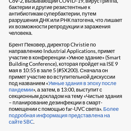
CoV-2, вызывающий COVID-19, вирус гриппа,
бактерии и другие резистентные к
антибиотикам супербактерии, путем
разрушения ДНК или РНК патогена, что лишает
их возможности репродукции и заражения
человека.
Брент Пековер, директор Christiе по
направлению Industrial Applications, примет
участие в конференции «Умное здание» (Smart
Building Conference), которая пройдет на ISE 9
мая в 10:55 в зале 5 (#5X200). Сначала он
примет участие во вступительной дискуссии
под названием «
Умные здания в эпоху после
пандемии
», а затем, в 13:00, выступит с
секционным докладом на тему «Чистые здания
– планирование дезинфекции в смарт-
помещении с помощью far-UVC света».
Более
подробная информация представлена на
сайте SBC
.