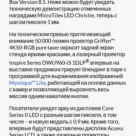
Box Version 8.5. Ниже можно будет увидеть
техническую демонстрацию отмеченных
наградами MicroTiles LED Christie, теперь с
шагом пикселя 1 мм.
На техническом превью притягивающий
внимание 50 000 люмен проектор Griffyn™
4K50-RGB pure laser окрасит задний экран
стенда яркими красками, а лазерный проектор
®
Inspire Series DWU960-iS 1DLP
впервые на
выставке продемонстрирует блендинг в паре с
программой для выравнивания изображений
Mystique™ Lite
, работающей на основе данных
с камер и позволяющей выровнять весь
массив одним нажатием кнопки.
Посетители увидят арку из дисплеев Core
Series II LED с разным шагом пикселя, в том
числе – и новую модель с 0,9 мм. Кроме того,
впервые будут представлены дисплеи Access
Series LCD, а также лазерные проекторы