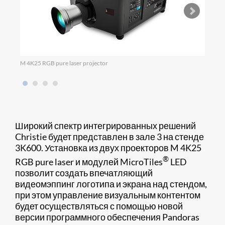
M 4K25 RGB pure laser projector
Micro
Широкий спектр интегрированных решений
Christie будет представлен в зале 3 на стенде
3K600. Установка из двух проекторов M 4K25
®
RGB pure laser и модулей MicroTiles
LED
позволит создать впечатляющий
видеомэппинг логотипа и экрана над стендом,
при этом управление визуальным контентом
будет осуществляться с помощью новой
версии программного обеспечения Pandoras