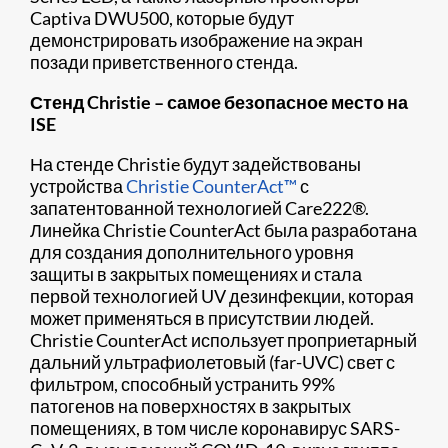
Captiva DWU500, которые будут
демонстрировать изображение на экран
позади приветственного стенда.
Стенд Christie – самое безопасное место на
ISE
На стенде Christie будут задействованы
устройства
Christie CounterAct™
с
запатентованной технологией Care222®.
Линейка Christie CounterAct была разработана
для создания дополнительного уровня
защиты в закрытых помещениях и стала
первой технологией UV дезинфекции, которая
может применяться в присутствии людей.
Christie CounterAct использует проприетарный
дальний ультрафиолетовый (far-UVC) свет с
фильтром, способный устранить 99%
патогенов на поверхностях в закрытых
помещениях, в том числе коронавирус SARS-