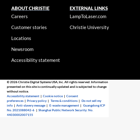
ABOUT CHRISTIE
EXTERNAL LINKS
Careers
LampToLaser.com
Customer stories
Christie University
Locations
Newsroom
Accessibility statement
© 2026 Christie Digital Systems USA, Inc. All rights reserved. Information
presented on this site is continually updated and is subjected to change
without notice.
Accessibility statement
|
Cookie notice
|
Consent
preferences
|
Privacy policy
|
Terms & conditions
|
Do not sell my
info
|
Anti-slavery message
|
E-waste management
|
Guangdong ICP
No. 2021088042-6
|
Shanghai Public Network Security: No.
44030002007155