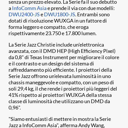
senza un prezzo elevato. La Serie fa il suo debutto
a
InfoComm Asia
e prende il via con due modelli:
DWU2400-JS
e
DWU1800-JS
. Entrambi sono
dotati di risoluzione WUXGA in un fattore di
forma leggero e compatto, che eroga
rispettivamente 23.750 e 17.800 lumen.
La Serie Jazz Christie include un'elettronica
avanzata, con il DMD HEP (High Efficiency Pixel)
da 0,8" di Texas Instrument per migliorare il colore
e il contrasto e un design del sistema di
raffreddamento più efficiente. I proiettori della
Serie Jazz offrono un'elevata luminosità in uno
chassis maneggevole e compatto, con un peso di
soli 29,4 kg, il che rende i proiettori più leggeri del
41% rispetto ai proiettori WUXGA della stessa
classe di luminosità che utilizzano un DMD da
0,96".
"Siamo entusiasti di mettere in mostra la Serie
Jazz a InfoComm Asia", afferma Andy Wang,