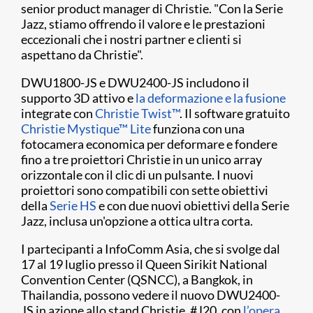
senior product manager di Christie. "Con la Serie
Jazz, stiamo offrendo il valore e le prestazioni
eccezionali che i nostri partner e clienti si
aspettano da Christie".
DWU1800-JS e DWU2400-JS includono il
supporto 3D attivo e
la deformazione e la fusione
integrate con
Christie Twist™
. Il software gratuito
Christie Mystique™ Lite
funziona con una
fotocamera economica per deformare e fondere
fino a tre proiettori Christie in un unico array
orizzontale con il clic di un pulsante. I nuovi
proiettori sono compatibili con sette obiettivi
della
Serie HS
e con due nuovi obiettivi della Serie
Jazz, inclusa un'opzione a ottica ultra corta.
I partecipanti a InfoComm Asia, che si svolge dal
17 al 19 luglio presso il Queen Sirikit National
Convention Center (QSNCC), a Bangkok, in
Thailandia, possono vedere il nuovo DWU2400-
JS in azione allo stand Christie, #J20, con
l’opera