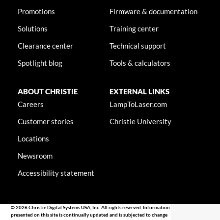
Promotions
Firmware & documentation
Solutions
Training center
Clearance center
Technical support
Spotlight blog
Tools & calculators
ABOUT CHRISTIE
EXTERNAL LINKS
Careers
LampToLaser.com
Customer stories
Christie University
Locations
Newsroom
Accessibility statement
© 2026 Christie Digital Systems USA, Inc. All rights reserved. Information
presented on this site is continually updated and is subjected to change