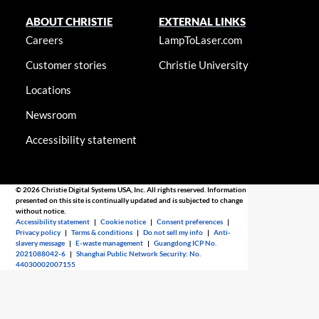
ABOUT CHRISTIE
EXTERNAL LINKS
Careers
LampToLaser.com
Customer stories
Christie University
Locations
Newsroom
Accessibility statement
© 2026 Christie Digital Systems USA, Inc. All rights reserved. Information
presented on this site is continually updated and is subjected to change
without notice.
Accessibility statement
|
Cookie notice
|
Consent preferences
|
Privacy policy
|
Terms & conditions
|
Do not sell my info
|
Anti-
slavery message
|
E-waste management
|
Guangdong ICP No.
2021088042-6
|
Shanghai Public Network Security: No.
44030002007155