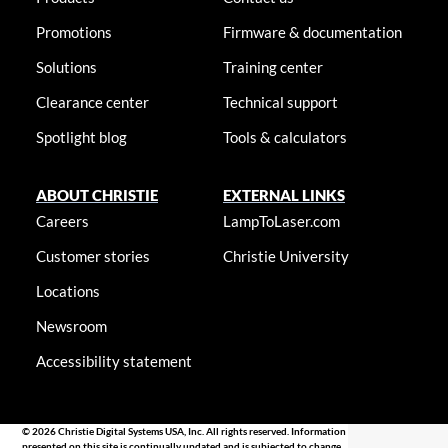
Promotions
Firmware & documentation
Solutions
Training center
Clearance center
Technical support
Spotlight blog
Tools & calculators
ABOUT CHRISTIE
EXTERNAL LINKS
Careers
LampToLaser.com
Customer stories
Christie University
Locations
Newsroom
Accessibility statement
© 2026 Christie Digital Systems USA, Inc. All rights reserved. Information
presented on this site is continually updated and is subjected to change