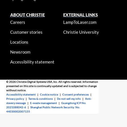
ABOUT CHRISTIE
EXTERNAL LINKS
Careers
LampToLaser.com
Customer stories
Christie University
Locations
Newsroom
Accessibility statement
© 2026 Christie Digital Systems USA, Inc. All rights reserved. Information
presented on this site is continually updated and is subjected to change
without notice.
Accessibility statement
|
Cookie notice
|
Consent preferences
|
Privacy policy
|
Terms & conditions
|
Do not sell my info
|
Anti-
slavery message
|
E-waste management
|
Guangdong ICP No.
2021088042-6
|
Shanghai Public Network Security: No.
44030002007155