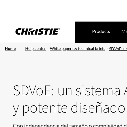
Products
Ma
Home
Help center
White papers & technical briefs
SDVoE: un
SDVoE: un sistema A
y potente diseñado
Con independencia del tamaño o complejidad de