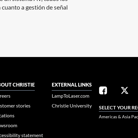
 cuanto a gestión de señal
OUT CHRISTIE
EXTERNAL LINKS
reers
LampToLaser.com
stomer stories
Christie University
SELECT YOUR R
cations
Americas & Asia Pac
wsroom
cessibility statement