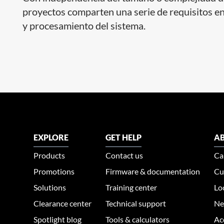
proyectos comparten una serie de requisitos en
y procesamiento del sistema. ​
EXPLORE
GET HELP
AB
Products
Contact us
Ca
Promotions
Firmware & documentation
Cu
Solutions
Training center
Lo
Clearance center
Technical support
Ne
Spotlight blog
Tools & calculators
Ac