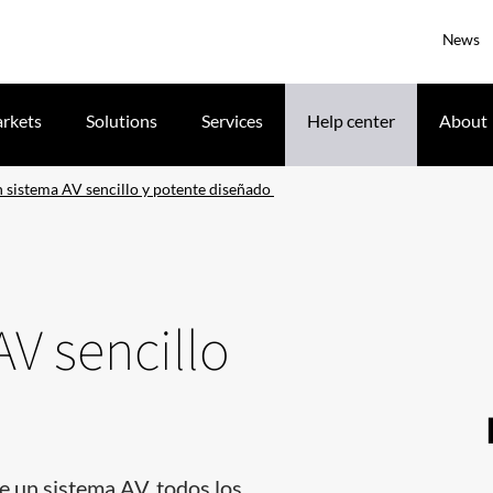
News
rkets
Solutions
Services
Help center
About
 sistema AV sencillo y potente diseñado
V sencillo
 un sistema AV, todos los