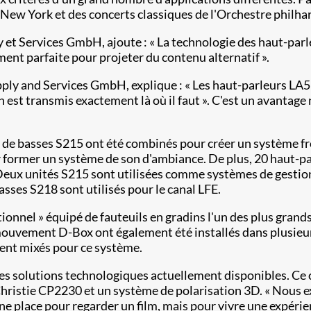
New York et des concerts classiques de l'Orchestre philha
 Services GmbH, ajoute : « La technologie des haut-parleur
ement parfaite pour projeter du contenu alternatif ».
ly and Services GmbH, explique : « Les haut-parleurs LA5 
son est transmis exactement là où il faut ». C'est un avantag
s de basses S215 ont été combinés pour créer un système fr
ur former un système de son d'ambiance. De plus, 20 haut-
e. Deux unités S215 sont utilisées comme systèmes de gestion 
sses S218 sont utilisés pour le canal LFE.
ionnel » équipé de fauteuils en gradins l'un des plus grand
à mouvement D-Box ont également été installés dans plusieu
ement mixés pour ce système.
 les solutions technologiques actuellement disponibles. Ce 
ristie CP2230 et un système de polarisation 3D. « Nous exp
e place pour regarder un film, mais pour vivre une expérience