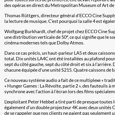
des opéras en direct du Metropolitan Museum of Art de 
Thomas Rüttgers, directeur général d'ECCO Cine Supply et
la lecture de musique. C'est pourquoi la salle 4 est égal
Wolfgang Burkhardt, chef de projet chez ECCO Cine Supp
une distribution verticale de 50°, ce qui signifie que le 
cinéma modernes tels que Dolby Atmos.
Dans ce cas précis, un haut-parleur LA5 et deux caisson
total. Dix unités LA4C ont été installées au plafond po
sept du côté gauche, sept du côté droit et six à l'arrièr
chacune équipée d'une unité S215. Quatre caissons de ba
Ce nouveau système audio a fait de ce multiplexe « tradit
« Hunger Games : La Révolte, partie 2 », des fauteuils 
synchrone avec l'action à l'écran lors des films spécial
L'exploitant Peter Hebbel a tiré parti de presque toutes
également d'un double projecteur 4K avec deux unités Ch
de se rappeler que nos clients ne paient pas seulement un