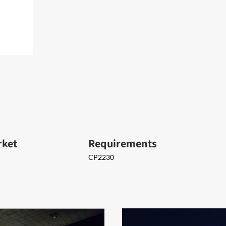
rket
Requirements
CP2230