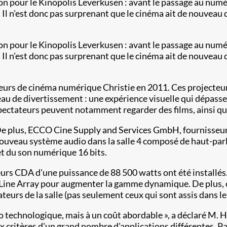
on pour le Kinopolis Leverkusen : avant le passage au numér
Il n'est donc pas surprenant que le cinéma ait de nouveau d
on pour le Kinopolis Leverkusen : avant le passage au numér
Il n'est donc pas surprenant que le cinéma ait de nouveau d
ecteurs de cinéma numérique Christie en 2011. Ces project
u de divertissement : une expérience visuelle qui dépasse 
spectateurs peuvent notamment regarder des films, ainsi que
. De plus, ECCO Cine Supply and Services GmbH, fournisseur
nouveau système audio dans la salle 4 composé de haut-parle
t du son numérique 16 bits.
eurs CDA d'une puissance de 88 500 watts ont été installés.
Line Array pour augmenter la gamme dynamique. De plus, ce
teurs de la salle (pas seulement ceux qui sont assis dans le
 technologique, mais à un coût abordable », a déclaré M. He
x critères d'un grand nombre d'applications différentes. Pa