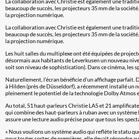
La collaboration avec Christie est également une traditi
beaucoup de succès, les projecteurs 35 mm de la société. 
la projection numérique.​
La collaboration avec Christie est également une traditi
beaucoup de succès, les projecteurs 35 mm de la société. 
la projection numérique.
Les huit salles du multiplexe ont été équipées de proj
désormais aux habitants de Leverkusen un nouveau nivea
soit son niveau de sophistication). Dans ce cinéma, les 
Naturellement, l'écran bénéficie d'un affichage parfait
à Hilden (près de Düsseldorf), a récemment installé un 
pleinement le potentiel de la technologie Dolby Atmos e
Au total, 51 haut-parleurs Christie LA5 et 21 amplificat
qui combine des haut-parleurs à ruban avec un système 
assure une lecture audio précise pour que tous les specta
« Nous voulions un système audio qui reflète le statu quo
pour toutes sortes de premières, elle devait répondre au