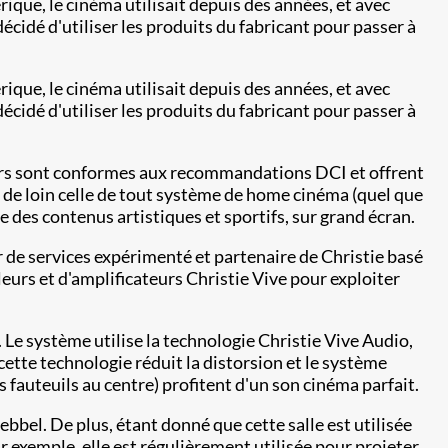
ique, le cinéma utilisait depuis des années, et avec
écidé d'utiliser les produits du fabricant pour passer à
ique, le cinéma utilisait depuis des années, et avec
écidé d'utiliser les produits du fabricant pour passer à
eurs sont conformes aux recommandations DCI et offrent
de loin celle de tout système de home cinéma (quel que
 des contenus artistiques et sportifs, sur grand écran.
 de services expérimenté et partenaire de Christie basé
urs et d'amplificateurs Christie Vive pour exploiter
 Le système utilise la technologie Christie Vive Audio,
tte technologie réduit la distorsion et le système
s fauteuils au centre) profitent d'un son cinéma parfait.
bbel. De plus, étant donné que cette salle est utilisée
r exemple, elle est régulièrement utilisée pour projeter