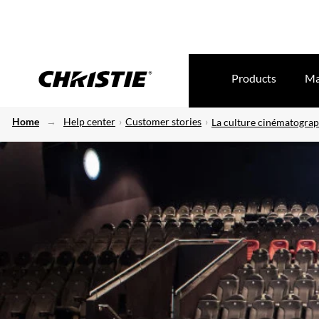
Products
Ma
Home
Help center
Customer stories
La culture cinématogra