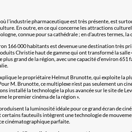
 où l'industrie pharmaceutique est très présente, est surto
culture. En outre, en ce qui concerne les attractions culture
Cologne, connue pour sa cathédrale ; en d'autres termes, la 
iron 166 000 habitants est devenue une destination très prisé
oduits Christie haut de gamme qui ont transformé la salle 4
e plus grand de la région, avec une capacité d'environ 651 f
lie.
 explique le propriétaire Helmut Brunotte, qui exploite la
. Pour M. Brunotte, ce multiplexe n'est pas seulement un ci
ns installé la technologie la plus avancée sur le site de Le
e le premier cinéma de la région ».
oduisent la luminosité idéale pour ce grand écran de ciném
t certains fauteuils intègrent une technologie de mouvement 
nce cinématographique parfaite.