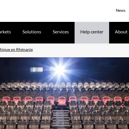
News
rkets
Solutions
Services
Help center
About
phique en Rhénanie