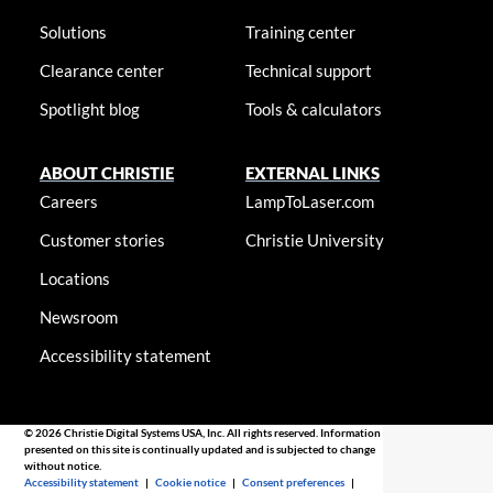
Solutions
Training center
Clearance center
Technical support
Spotlight blog
Tools & calculators
ABOUT CHRISTIE
EXTERNAL LINKS
Careers
LampToLaser.com
Customer stories
Christie University
Locations
Newsroom
Accessibility statement
© 2026 Christie Digital Systems USA, Inc. All rights reserved. Information
presented on this site is continually updated and is subjected to change
without notice.
Accessibility statement
|
Cookie notice
|
Consent preferences
|