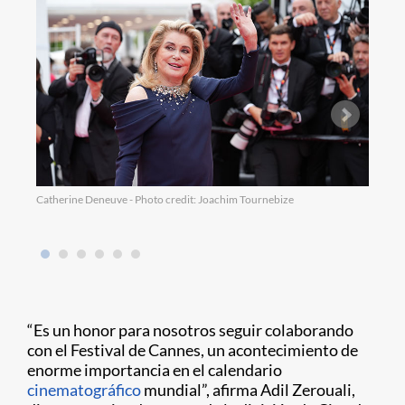
Catherine Deneuve - Photo credit: Joachim Tournebize
Jeann
“Es un honor para nosotros seguir colaborando
con el Festival de Cannes, un acontecimiento de
enorme importancia en el calendario
cinematográfico
mundial”, afirma Adil Zerouali,