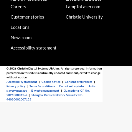
Careers
LampToLaser.com
Customer stories
Christie University
Locations
Newsroom
Accessibility statement
© 2026 Christie Digital Systems USA, Inc. All rights reserved. Information
presented on this site is continually updated and is subjected to change
without notice.
Accessibility statement
|
Cookie notice
|
Consent preferences
|
Privacy policy
|
Terms & conditions
|
Do not sell my info
|
Anti-
slavery message
|
E-waste management
|
Guangdong ICP No.
2021088042-6
|
Shanghai Public Network Security: No.
44030002007155